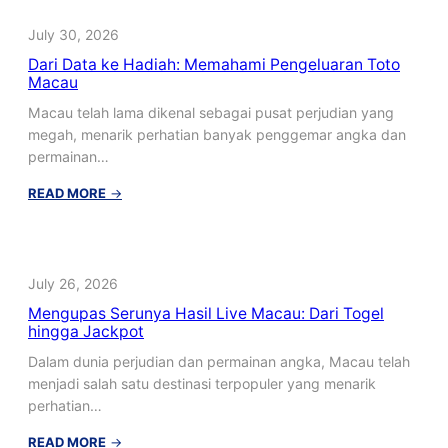
ke
Hadiah:
July 30, 2026
Memahami
Dari Data ke Hadiah: Memahami Pengeluaran Toto
Pengeluaran
Macau
Toto
Macau
Macau telah lama dikenal sebagai pusat perjudian yang
megah, menarik perhatian banyak penggemar angka dan
permainan…
:
READ MORE
→
Dari
Data
ke
Hadiah:
July 26, 2026
Memahami
Mengupas Serunya Hasil Live Macau: Dari Togel
Pengeluaran
hingga Jackpot
Toto
Macau
Dalam dunia perjudian dan permainan angka, Macau telah
menjadi salah satu destinasi terpopuler yang menarik
perhatian…
:
READ MORE
→