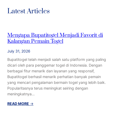
Latest Articles
Mengapa Bupatitogel Menjadi Favorit di
Kalangan Pemain Togel
July 31, 2026
Bupatitogel telah menjadi salah satu platform yang paling
dicari oleh para penggemar togel di Indonesia. Dengan
berbagai fitur menarik dan layanan yang responsif,
Bupatitogel berhasil menarik perhatian banyak pemain
yang mencari pengalaman bermain togel yang lebih baik.
Popularitasnya terus meningkat seiring dengan
meningkatnya…
:
READ MORE
→
M
e