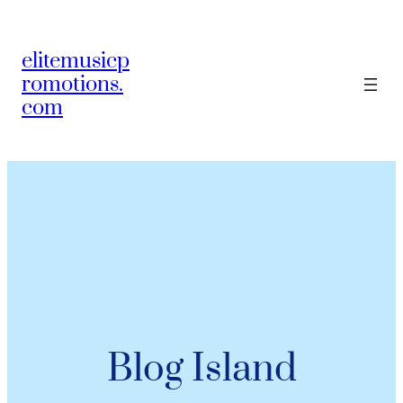
Skip
to
elitemusicp
content
romotions.
com
Blog Island