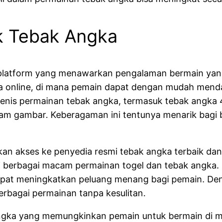
uk Tebak Angka
 platform yang menawarkan pengalaman bermain yan
gka online, di mana pemain dapat dengan mudah mend
 jenis permainan tebak angka, termasuk tebak angka 
dalam gambar. Keberagaman ini tentunya menarik bagi
rkan akses ke penyedia resmi tebak angka terbaik dan 
 berbagai macam permainan togel dan tebak angka. Kel
pat meningkatkan peluang menang bagi pemain. Den
rbagai permainan tanpa kesulitan.
angka yang memungkinkan pemain untuk bermain di man