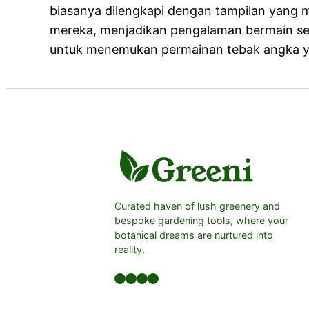
biasanya dilengkapi dengan tampilan yang 
mereka, menjadikan pengalaman bermain sema
untuk menemukan permainan tebak angka ya
Curated haven of lush greenery and
bespoke gardening tools, where your
botanical dreams are nurtured into
reality.
Facebook
LinkedIn
Twitter
YouTube