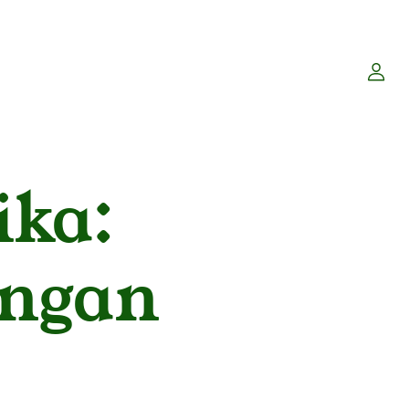
ika:
ngan