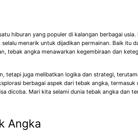
satu hiburan yang populer di kalangan berbagai usia
elalu menarik untuk dijadikan permainan. Baik itu d
eman, tebak angka menawarkan kegembiraan dan ke
, tetapi juga melibatkan logika dan strategi, teruta
geksplorasi berbagai aspek dari tebak angka, termasu
isa dicoba. Mari kita selami dunia tebak angka dan
ak Angka