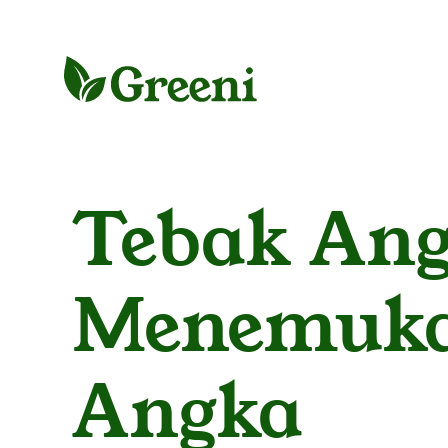
Tebak Ang
Menemuka
Angka