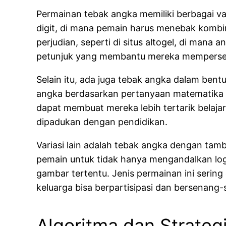
Permainan tebak angka memiliki berbagai va
digit, di mana pemain harus menebak kombin
perjudian, seperti di situs altogel, di ma
petunjuk yang membantu mereka mempersem
Selain itu, ada juga tebak angka dalam bent
angka berdasarkan pertanyaan matematika at
dapat membuat mereka lebih tertarik belaja
dipadukan dengan pendidikan.
Variasi lain adalah tebak angka dengan tam
pemain untuk tidak hanya mengandalkan logi
gambar tertentu. Jenis permainan ini serin
keluarga bisa berpartisipasi dan bersenang
Algoritma dan Strateg