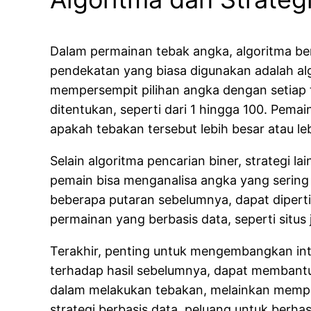
Dalam permainan tebak angka, algoritma b
pendekatan yang biasa digunakan adalah al
mempersempit pilihan angka dengan setiap
ditentukan, seperti dari 1 hingga 100. Pe
apakah tebakan tersebut lebih besar atau leb
Selain algoritma pencarian biner, strategi 
pemain bisa menganalisa angka yang sering 
beberapa putaran sebelumnya, dapat diperti
permainan yang berbasis data, seperti situs 
Terakhir, penting untuk mengembangkan int
terhadap hasil sebelumnya, dapat membantu 
dalam melakukan tebakan, melainkan mempe
strategi berbasis data, peluang untuk berha