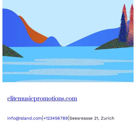
elitemusicpromotions.com
|
|
info@Island.com
+123456789
Seesreasse 21, Zurich