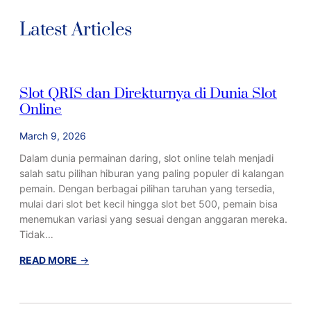
Latest Articles
Slot QRIS dan Direkturnya di Dunia Slot
Online
March 9, 2026
Dalam dunia permainan daring, slot online telah menjadi
salah satu pilihan hiburan yang paling populer di kalangan
pemain. Dengan berbagai pilihan taruhan yang tersedia,
mulai dari slot bet kecil hingga slot bet 500, pemain bisa
menemukan variasi yang sesuai dengan anggaran mereka.
Tidak…
:
READ MORE
→
S
l
o