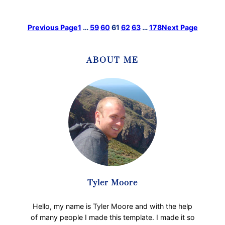
i
D
a
n
i
h
Previous Page
1
…
59
60
61
62
63
…
178
Next Page
e
g
4
B
i
d
e
t
:
ABOUT ME
t
a
T
t
l
r
i
d
a
n
i
n
g
E
s
P
r
f
l
a
o
a
M
r
t
o
m
f
d
a
o
e
s
Tyler Moore
r
r
i
m
n
D
Hello, my name is Tyler Moore and with the help
s
i
of many people I made this template. I made it so
g