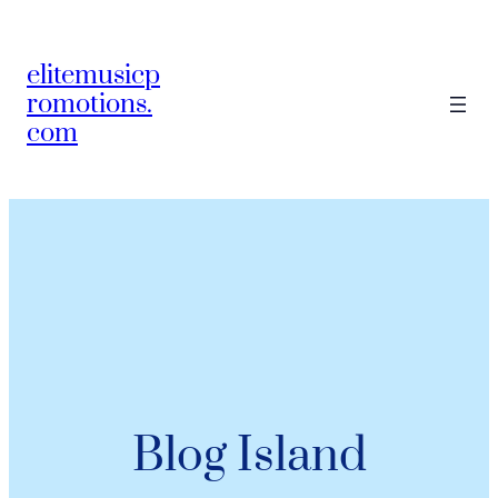
Skip
to
elitemusicp
content
romotions.
com
Blog Island