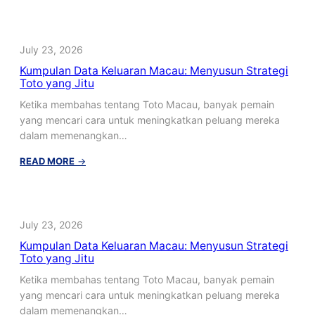
Slot
Keseruan
bermain
July 23, 2026
Slot
Kumpulan Data Keluaran Macau: Menyusun Strategi
di
Toto yang Jitu
dalam
Ujung
Ketika membahas tentang Toto Macau, banyak pemain
Jari
yang mencari cara untuk meningkatkan peluang mereka
dalam memenangkan…
:
READ MORE
→
Kumpulan
Data
Keluaran
Macau:
July 23, 2026
Menyusun
Kumpulan Data Keluaran Macau: Menyusun Strategi
Strategi
Toto yang Jitu
Toto
yang
Ketika membahas tentang Toto Macau, banyak pemain
Jitu
yang mencari cara untuk meningkatkan peluang mereka
dalam memenangkan…