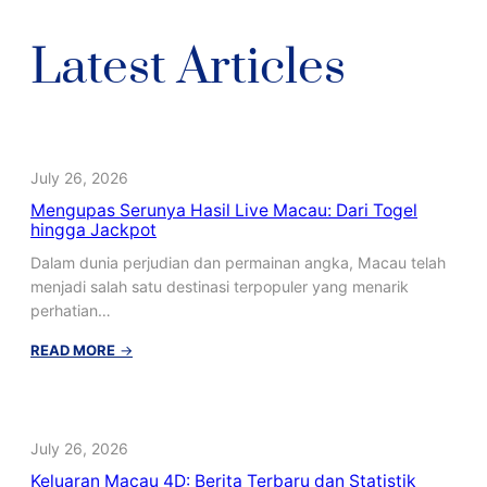
Latest Articles
July 26, 2026
Mengupas Serunya Hasil Live Macau: Dari Togel
hingga Jackpot
Dalam dunia perjudian dan permainan angka, Macau telah
menjadi salah satu destinasi terpopuler yang menarik
perhatian…
:
READ MORE
→
Mengupas
Serunya
Hasil
Live
July 26, 2026
Macau:
Keluaran Macau 4D: Berita Terbaru dan Statistik
Dari