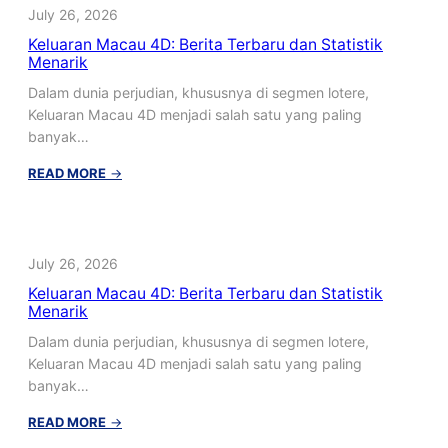
Berita
July 26, 2026
Terbaru
Keluaran Macau 4D: Berita Terbaru dan Statistik
dan
Menarik
Statistik
Menarik
Dalam dunia perjudian, khususnya di segmen lotere,
Keluaran Macau 4D menjadi salah satu yang paling
banyak…
:
READ MORE
→
Keluaran
Macau
4D:
Berita
July 26, 2026
Terbaru
Keluaran Macau 4D: Berita Terbaru dan Statistik
dan
Menarik
Statistik
Menarik
Dalam dunia perjudian, khususnya di segmen lotere,
Keluaran Macau 4D menjadi salah satu yang paling
banyak…
:
READ MORE
→
Keluaran