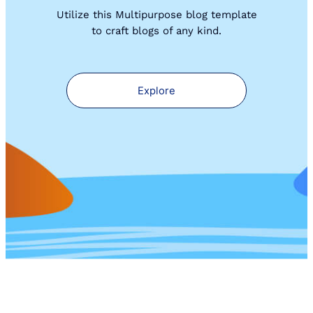
Utilize this Multipurpose blog template
to craft blogs of any kind.
Explore