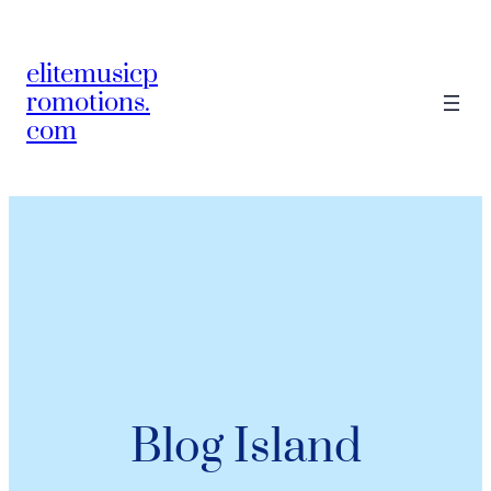
Skip
to
elitemusicp
content
romotions.
com
Blog Island