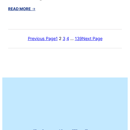
:
READ MORE
→
Kumpulan
Data
Keluaran
Macau:
Menyusun
Previous Page
1
2
3
4
…
139
Next Page
Strategi
Toto
yang
Jitu