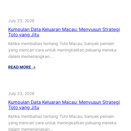
Slot
Keseruan
bermain
July 23, 2026
Slot
Kumpulan Data Keluaran Macau: Menyusun Strategi
di
Toto yang Jitu
dalam
Ujung
Ketika membahas tentang Toto Macau, banyak pemain
Jari
yang mencari cara untuk meningkatkan peluang mereka
dalam memenangkan…
:
READ MORE
→
Kumpulan
Data
Keluaran
Macau:
July 23, 2026
Menyusun
Kumpulan Data Keluaran Macau: Menyusun Strategi
Strategi
Toto yang Jitu
Toto
yang
Ketika membahas tentang Toto Macau, banyak pemain
Jitu
yang mencari cara untuk meningkatkan peluang mereka
dalam memenangkan…