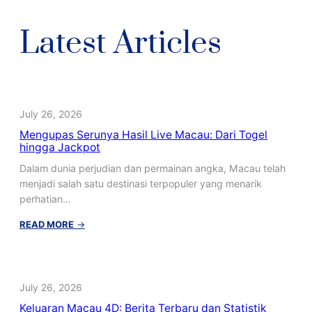
Latest Articles
July 26, 2026
Mengupas Serunya Hasil Live Macau: Dari Togel
hingga Jackpot
Dalam dunia perjudian dan permainan angka, Macau telah
menjadi salah satu destinasi terpopuler yang menarik
perhatian…
:
READ MORE
→
Mengupas
Serunya
Hasil
Live
July 26, 2026
Macau:
Keluaran Macau 4D: Berita Terbaru dan Statistik
Dari