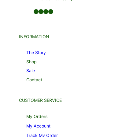
Facebook
LinkedIn
Twitter
YouTube
INFORMATION
The Story
Shop
Sale
Contact
CUSTOMER SERVICE
My Orders
My Account
Track My Order