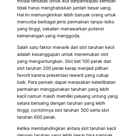
modal terbatas untuk ikut berpartisipasi sembari
tidak harus menghabiskan jumlah besar uang.
Hal ini memungkinkan lebih banyak orang untuk
mencoba berbagai jenis permainan tanpa risiko
yang tinggi, sekalian menawarkan potensi
kemenangan yang menggoda.
Salah satu faktor menarik dari slot taruhan kecil
adalah kesanggupan untuk menemukan slot
yang menguntungkan. Slot bet 100 perak dan
slot taruhan 200 perak kerap menjadi pilihan
favorit karena presentasi reward yang cukup
baik. Para pemain dapat merasakan keterlibatan
permainan menggunakan taruhan yang lebih
kecil namun masih memiliki peluang untung yang
setara bersaing dengan taruhan yang lebih
tinggi, contohnya slot taruhan 300 serta slot
taruhan 600 perak.
Ketika membandingkan antara slot taruhan kecil
dengan taruhan yang lebih besar bisa nampak