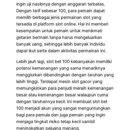
ingin uji nasibnya dengan anggaran terbatas.
Dengan tarif sebesar 100, para pemain dapat
memilih berbagai jenis permainan slot yang
tersedia di platform slot online. Hal ini memberi
kesempatan untuk pemain untuk menikmati
getaran bermain tanpa harus mengeluarkan
banyak uang, sehingga lebih banyak individu
dapat ikut serta dalam aktivitas permainan ini.
Lebih jauh lagi, slot bet 100 kebanyakan memiliki
potensi kemenangan yang sama menariknya
menggiurkan dibandingkan dengan taruhan yang
lebih tinggi. Terdapat mesin slot gacor yang
memungkinkan para penjudi meraih kemenangan
besar atau kemenangan besar walaupun cuma
dengan taruhannya kecil. Ini membuat slot bet
100 menjadi akun yang sangat menguntungkan
bagi para pemula dan juga pemain yang ingin
menjaga tingkat risiko tetap kecil sambil
meningkatkan peluang menang.