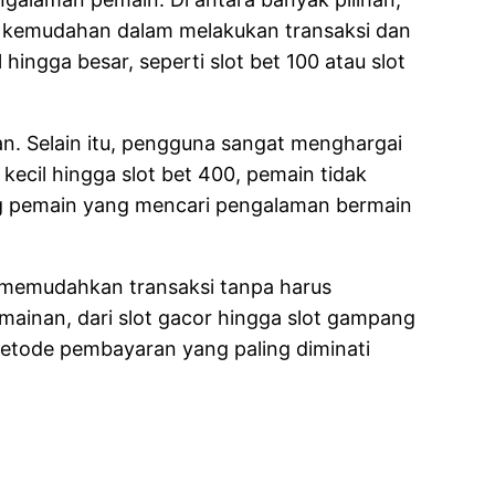
n kemudahan dalam melakukan transaksi dan
ingga besar, seperti slot bet 100 atau slot
. Selain itu, pengguna sangat menghargai
kecil hingga slot bet 400, pemain tidak
g pemain yang mencari pengalaman bermain
OVO memudahkan transaksi tanpa harus
ainan, dari slot gacor hingga slot gampang
tode pembayaran yang paling diminati