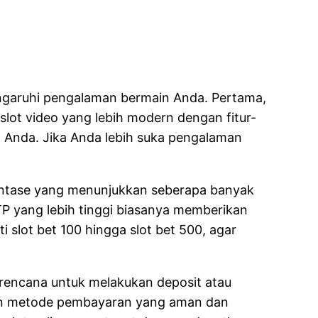
ngaruhi pengalaman bermain Anda. Pertama,
 slot video yang lebih modern dengan fitur-
n Anda. Jika Anda lebih suka pengalaman
rsentase yang menunjukkan seberapa banyak
P yang lebih tinggi biasanya memberikan
i slot bet 100 hingga slot bet 500, agar
erencana untuk melakukan deposit atau
kan metode pembayaran yang aman dan