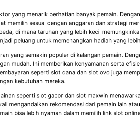
aktor yang menarik perhatian banyak pemain. Dengan b
pat memilih sesuai dengan anggaran dan strategi mer
da, di mana taruhan yang lebih kecil memungkinkan
enjadi peluang untuk memenangkan hadiah yang lebih
yaran yang semakin populer di kalangan pemain. Deng
gan mudah. Ini memberikan kenyamanan serta efisie
mbayaran seperti slot dana dan slot ovo juga mempe
engan kebutuhan mereka.
rmainan seperti slot gacor dan slot maxwin menawar
li mengandalkan rekomendasi dari pemain lain atau m
emain bisa lebih nyaman dalam memilih link slot on