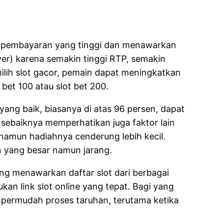
at pembayaran yang tinggi dan menawarkan
yer) karena semakin tinggi RTP, semakin
ih slot gacor, pemain dapat meningkatkan
bet 100 atau slot bet 200.
ang baik, biasanya di atas 96 persen, dapat
ebaiknya memperhatikan juga faktor lain
 namun hadiahnya cenderung lebih kecil.
n yang besar namun jarang.
ng menawarkan daftar slot dari berbagai
n link slot online yang tepat. Bagi yang
mpermudah proses taruhan, terutama ketika