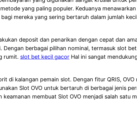
a metode yang paling populer. Keduanya menawarka
agi mereka yang sering bertaruh dalam jumlah kecil h
kukan deposit dan penarikan dengan cepat dan aman
. Dengan berbagai pilihan nominal, termasuk slot bet 
g rumit.
slot bet kecil gacor
Hal ini sangat mendukun
favorit di kalangan pemain slot. Dengan fitur QRIS, 
kan Slot OVO untuk bertaruh di berbagai jenis perm
 keamanan membuat Slot OVO menjadi salah satu me