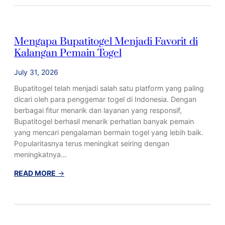
n
g
a
Mengapa Bupatitogel Menjadi Favorit di
p
Kalangan Pemain Togel
a
B
July 31, 2026
u
p
Bupatitogel telah menjadi salah satu platform yang paling
a
dicari oleh para penggemar togel di Indonesia. Dengan
t
berbagai fitur menarik dan layanan yang responsif,
i
Bupatitogel berhasil menarik perhatian banyak pemain
t
yang mencari pengalaman bermain togel yang lebih baik.
o
Popularitasnya terus meningkat seiring dengan
g
meningkatnya…
e
l
:
READ MORE
→
M
M
e
e
n
n
j
g