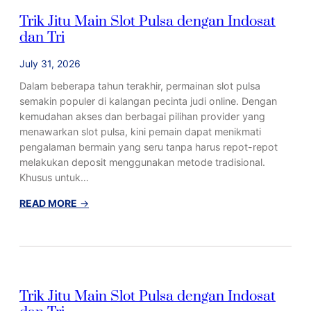
a
a
Trik Jitu Main Slot Pulsa dengan Indosat
d
p
dan Tri
i
a
F
B
July 31, 2026
a
u
v
p
Dalam beberapa tahun terakhir, permainan slot pulsa
o
a
semakin populer di kalangan pecinta judi online. Dengan
r
t
kemudahan akses dan berbagai pilihan provider yang
i
i
menawarkan slot pulsa, kini pemain dapat menikmati
t
t
pengalaman bermain yang seru tanpa harus repot-repot
d
o
melakukan deposit menggunakan metode tradisional.
i
g
Khusus untuk…
K
e
a
l
:
READ MORE
→
l
M
T
a
e
r
n
n
i
g
j
k
a
a
J
Trik Jitu Main Slot Pulsa dengan Indosat
n
d
i
P
i
t