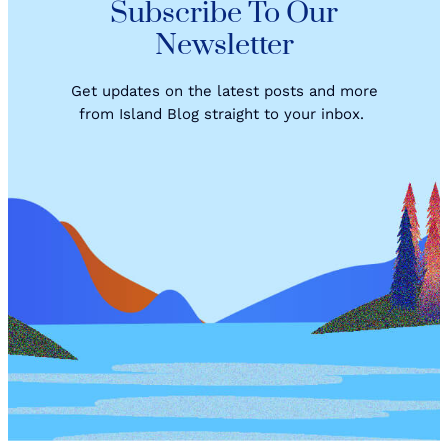
Subscribe To Our
T
m
o
a
Newsletter
t
h
o
a
Get updates on the latest posts and more
M
m
from Island Blog straight to your inbox.
a
i
c
P
a
e
u
n
g
e
l
u
a
r
a
n
T
o
t