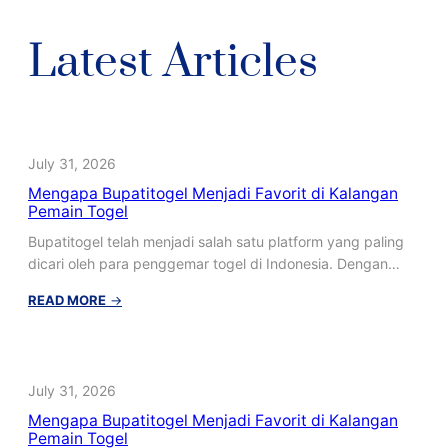
Latest Articles
July 31, 2026
Mengapa Bupatitogel Menjadi Favorit di Kalangan
Pemain Togel
Bupatitogel telah menjadi salah satu platform yang paling
dicari oleh para penggemar togel di Indonesia. Dengan…
:
READ MORE
→
Mengapa
Bupatitogel
Menjadi
Favorit
July 31, 2026
di
Mengapa Bupatitogel Menjadi Favorit di Kalangan
Kalangan
Pemain Togel
Pemain