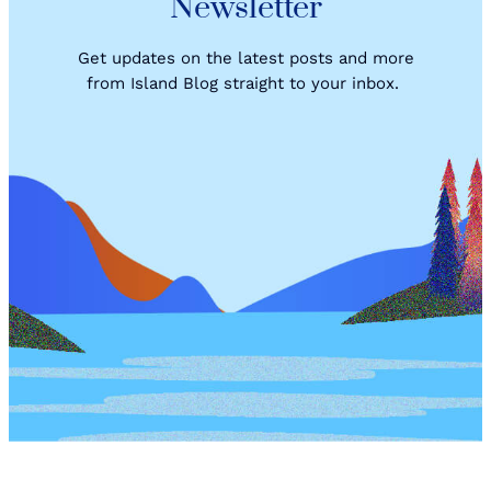
Newsletter
Get updates on the latest posts and more
from Island Blog straight to your inbox.