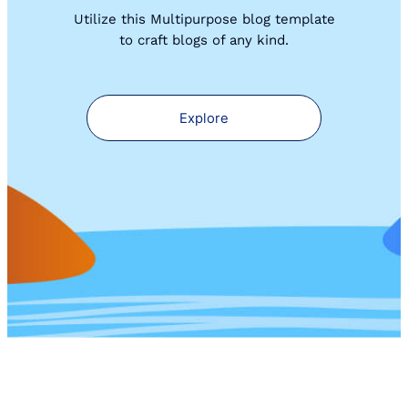
Utilize this Multipurpose blog template
to craft blogs of any kind.
Explore