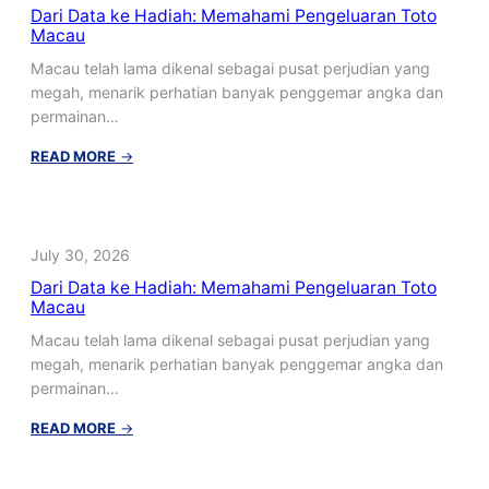
Dari Data ke Hadiah: Memahami Pengeluaran Toto
Pengeluaran
Macau
Toto
Macau
Macau telah lama dikenal sebagai pusat perjudian yang
megah, menarik perhatian banyak penggemar angka dan
permainan…
:
READ MORE
→
Dari
Data
ke
Hadiah:
July 30, 2026
Memahami
Dari Data ke Hadiah: Memahami Pengeluaran Toto
Pengeluaran
Macau
Toto
Macau
Macau telah lama dikenal sebagai pusat perjudian yang
megah, menarik perhatian banyak penggemar angka dan
permainan…
:
READ MORE
→
Dari
Data