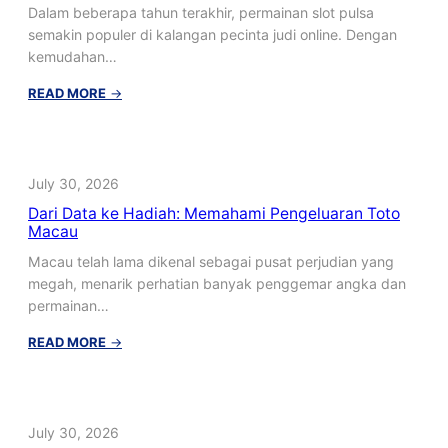
Indosat
Dalam beberapa tahun terakhir, permainan slot pulsa
dan
semakin populer di kalangan pecinta judi online. Dengan
Tri
kemudahan…
:
READ MORE
→
Trik
Jitu
Main
Slot
July 30, 2026
Pulsa
Dari Data ke Hadiah: Memahami Pengeluaran Toto
dengan
Macau
Indosat
dan
Macau telah lama dikenal sebagai pusat perjudian yang
Tri
megah, menarik perhatian banyak penggemar angka dan
permainan…
:
READ MORE
→
Dari
Data
ke
Hadiah:
July 30, 2026
Memahami