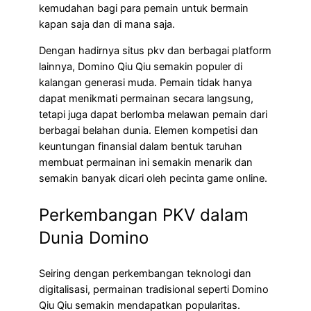
kemudahan bagi para pemain untuk bermain
kapan saja dan di mana saja.
Dengan hadirnya situs pkv dan berbagai platform
lainnya, Domino Qiu Qiu semakin populer di
kalangan generasi muda. Pemain tidak hanya
dapat menikmati permainan secara langsung,
tetapi juga dapat berlomba melawan pemain dari
berbagai belahan dunia. Elemen kompetisi dan
keuntungan finansial dalam bentuk taruhan
membuat permainan ini semakin menarik dan
semakin banyak dicari oleh pecinta game online.
Perkembangan PKV dalam
Dunia Domino
Seiring dengan perkembangan teknologi dan
digitalisasi, permainan tradisional seperti Domino
Qiu Qiu semakin mendapatkan popularitas.