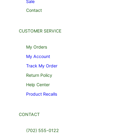
Sale
Contact
CUSTOMER SERVICE
My Orders
My Account
Track My Order
Return Policy
Help Center
Product Recalls
CONTACT
(702) 555-0122