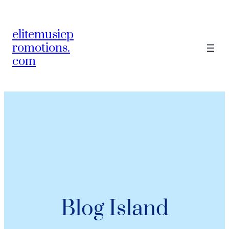
Skip
to
elitemusicp
content
romotions.
com
Blog Island