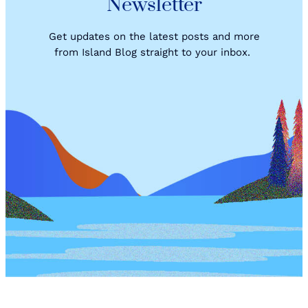
Newsletter
Get updates on the latest posts and more
from Island Blog straight to your inbox.