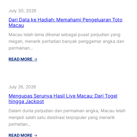
ke
Hadiah:
July 30, 2026
Memahami
Dari Data ke Hadiah: Memahami Pengeluaran Toto
Pengeluaran
Macau
Toto
Macau
Macau telah lama dikenal sebagai pusat perjudian yang
megah, menarik perhatian banyak penggemar angka dan
permainan…
:
READ MORE
→
Dari
Data
ke
Hadiah:
July 26, 2026
Memahami
Mengupas Serunya Hasil Live Macau: Dari Togel
Pengeluaran
hingga Jackpot
Toto
Macau
Dalam dunia perjudian dan permainan angka, Macau telah
menjadi salah satu destinasi terpopuler yang menarik
perhatian…
:
READ MORE
→