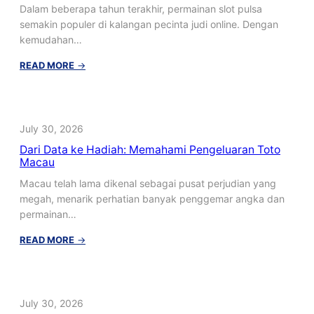
Indosat
Dalam beberapa tahun terakhir, permainan slot pulsa
dan
semakin populer di kalangan pecinta judi online. Dengan
Tri
kemudahan…
:
READ MORE
→
Trik
Jitu
Main
Slot
July 30, 2026
Pulsa
Dari Data ke Hadiah: Memahami Pengeluaran Toto
dengan
Macau
Indosat
dan
Macau telah lama dikenal sebagai pusat perjudian yang
Tri
megah, menarik perhatian banyak penggemar angka dan
permainan…
:
READ MORE
→
Dari
Data
ke
Hadiah:
July 30, 2026
Memahami