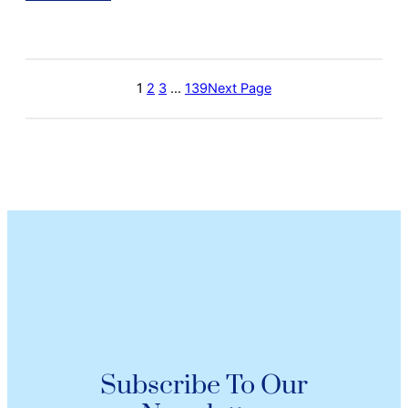
Mengupas
Serunya
Hasil
Live
Macau:
1
2
3
…
139
Next Page
Dari
Togel
hingga
Jackpot
Subscribe To Our