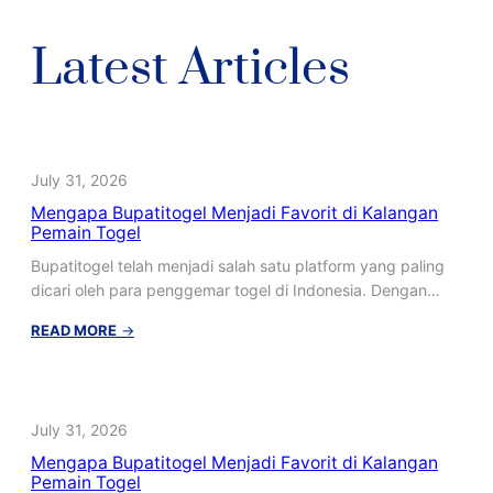
Latest Articles
July 31, 2026
Mengapa Bupatitogel Menjadi Favorit di Kalangan
Pemain Togel
Bupatitogel telah menjadi salah satu platform yang paling
dicari oleh para penggemar togel di Indonesia. Dengan…
:
READ MORE
→
Mengapa
Bupatitogel
Menjadi
Favorit
July 31, 2026
di
Mengapa Bupatitogel Menjadi Favorit di Kalangan
Kalangan
Pemain Togel
Pemain