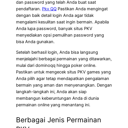
dan password yang telah Anda buat saat
pendaftaran.
Pkv QQ
Pastikan Anda mengingat
dengan baik detail login Anda agar tidak
mengalami kesulitan saat ingin bermain. Apabila
Anda lupa password, banyak situs PKV
menyediakan opsi pemulihan password yang
bisa Anda gunakan.
Setelah berhasil login, Anda bisa langsung
menjelajahi berbagai permainan yang ditawarkan,
mulai dari dominoqq hingga poker online.
Pastikan untuk mengecek situs PKV games yang
Anda pilih agar tetap mendapatkan pengalaman
bermain yang aman dan menyenangkan. Dengan
langkah-langkah ini, Anda akan siap
membangun keberuntungan Anda di dunia
permainan online yang menantang ini.
Berbagai Jenis Permainan