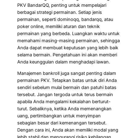
PKV BandarQQ, penting untuk mempelajari
berbagai strategi permainan. Setiap jenis
permainan, seperti dominoqq, bandarqq, atau
poker online, memiliki aturan dan teknik
permainan yang berbeda. Luangkan waktu untuk
memahami masing-masing permainan, sehingga
Anda dapat membuat keputusan yang lebih baik
selama bermain. Pengetahuan ini akan memberi
Anda keunggulan dalam menghadapi lawan.
Manajemen bankroll juga sangat penting dalam
permainan PKV. Tetapkan batas untuk diri Anda
sendiri sebelum mulai bermain dan patuhi batas
tersebut. Jangan tergoda untuk terus bermain
apabila Anda mengalami kekalahan berturut-
turut. Sebaliknya, ketika Anda memenangkan
uang, pertimbangkan untuk menyimpan
sebagian besar dari kemenangan tersebut.
Dengan cara ini, Anda akan memiliki modal yang
lebih stabil dan mengurangi risiko kehilangan