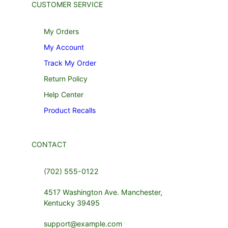
CUSTOMER SERVICE
My Orders
My Account
Track My Order
Return Policy
Help Center
Product Recalls
CONTACT
(702) 555-0122
4517 Washington Ave. Manchester,
Kentucky 39495
support@example.com