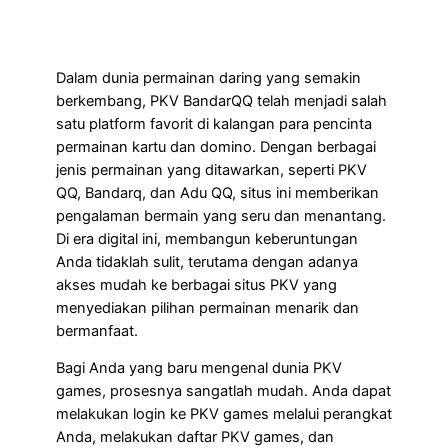
Dalam dunia permainan daring yang semakin
berkembang, PKV BandarQQ telah menjadi salah
satu platform favorit di kalangan para pencinta
permainan kartu dan domino. Dengan berbagai
jenis permainan yang ditawarkan, seperti PKV
QQ, Bandarq, dan Adu QQ, situs ini memberikan
pengalaman bermain yang seru dan menantang.
Di era digital ini, membangun keberuntungan
Anda tidaklah sulit, terutama dengan adanya
akses mudah ke berbagai situs PKV yang
menyediakan pilihan permainan menarik dan
bermanfaat.
Bagi Anda yang baru mengenal dunia PKV
games, prosesnya sangatlah mudah. Anda dapat
melakukan login ke PKV games melalui perangkat
Anda, melakukan daftar PKV games, dan