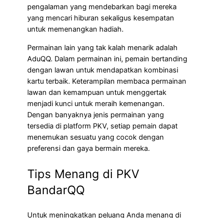
pengalaman yang mendebarkan bagi mereka
yang mencari hiburan sekaligus kesempatan
untuk memenangkan hadiah.
Permainan lain yang tak kalah menarik adalah
AduQQ. Dalam permainan ini, pemain bertanding
dengan lawan untuk mendapatkan kombinasi
kartu terbaik. Keterampilan membaca permainan
lawan dan kemampuan untuk menggertak
menjadi kunci untuk meraih kemenangan.
Dengan banyaknya jenis permainan yang
tersedia di platform PKV, setiap pemain dapat
menemukan sesuatu yang cocok dengan
preferensi dan gaya bermain mereka.
Tips Menang di PKV
BandarQQ
Untuk meningkatkan peluang Anda menang di