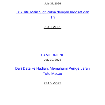
INDOSAT
July 31, 2026
DAN
Trik Jitu Main Slot Pulsa dengan Indosat dan
TRI
Tri
:
READ MORE
TRIK
JITU
MAIN
SLOT
PULSA
DENGAN
GAME ONLINE
INDOSAT
July 30, 2026
DAN
Dari Data ke Hadiah: Memahami Pengeluaran
TRI
Toto Macau
:
READ MORE
DARI
DATA
KE
HADIAH: