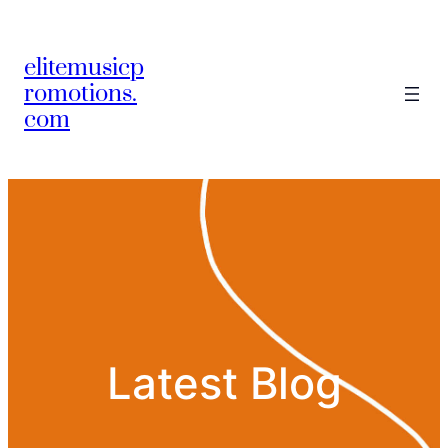
Skip
to
elitemusicp
content
romotions.
com
Latest Blog