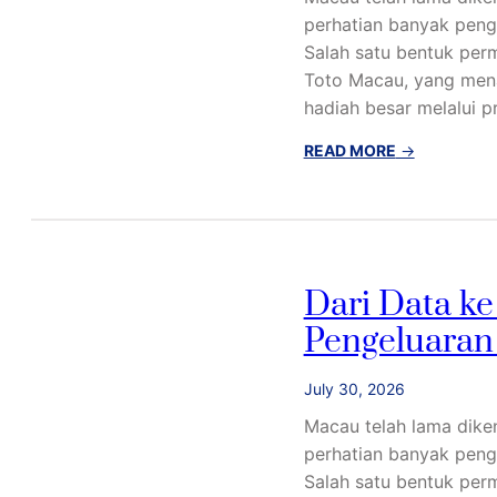
a
perhatian banyak pen
d
d
o
Salah satu bentuk perm
i
s
Toto Macau, yang men
a
a
hadiah besar melalui 
h
t
:
d
:
READ MORE
→
M
a
D
e
n
a
m
T
r
a
r
i
h
i
D
a
Dari Data k
a
m
t
Pengeluaran
i
a
P
k
e
July 30, 2026
e
n
H
Macau telah lama dike
g
a
perhatian banyak pen
e
d
l
Salah satu bentuk perm
i