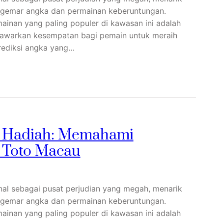
ggemar angka dan permainan keberuntungan.
ainan yang paling populer di kawasan ini adalah
awarkan kesempatan bagi pemain untuk meraih
prediksi angka yang…
e Hadiah: Memahami
 Toto Macau
nal sebagai pusat perjudian yang megah, menarik
ggemar angka dan permainan keberuntungan.
ainan yang paling populer di kawasan ini adalah