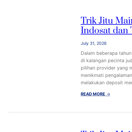
n
g
j
a
a
Trik Jitu Ma
p
d
a
Indosat dan 
i
B
F
u
a
July 31, 2026
p
v
a
Dalam beberapa tahun t
o
t
di kalangan pecinta j
r
i
i
pilihan provider yang 
t
t
menikmati pengalaman 
o
d
melakukan deposit men
g
i
e
K
:
READ MORE
→
l
a
T
M
l
r
e
a
i
n
n
k
j
g
J
a
a