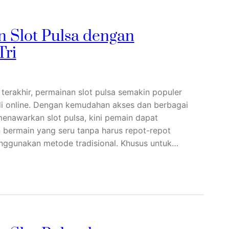
in Slot Pulsa dengan
Tri
erakhir, permainan slot pulsa semakin populer
udi online. Dengan kemudahan akses dan berbagai
menawarkan slot pulsa, kini pemain dapat
bermain yang seru tanpa harus repot-repot
ggunakan metode tradisional. Khusus untuk…