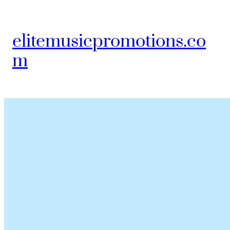
Skip
to
elitemusicpromotions.co
content
m