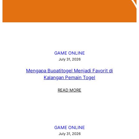
GAME ONLINE
July 31, 2026
Mengapa Bupatitogel Menjadi Favorit di
Kalangan Pemain Togel
:
READ MORE
MENGAPA
BUPATITOGEL
MENJADI
FAVORIT
DI
KALANGAN
GAME ONLINE
PEMAIN
July 31, 2026