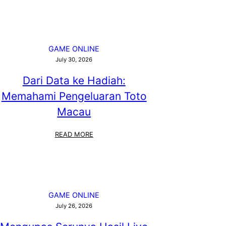
MAIN
SLOT
PULSA
DENGAN
INDOSAT
GAME ONLINE
DAN
July 30, 2026
TRI
Dari Data ke Hadiah:
Memahami Pengeluaran Toto
Macau
:
READ MORE
DARI
DATA
KE
HADIAH:
MEMAHAMI
PENGELUARAN
GAME ONLINE
TOTO
July 26, 2026
MACAU