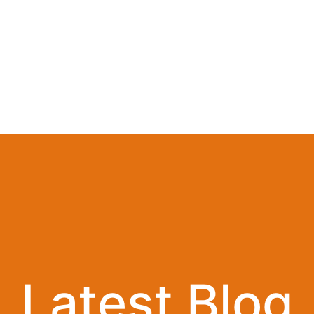
Latest Blog