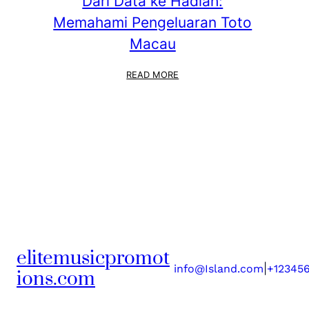
Dari Data ke Hadiah:
Memahami Pengeluaran Toto
Macau
:
READ MORE
DARI
DATA
KE
HADIAH:
MEMAHAMI
PENGELUARAN
TOTO
MACAU
elitemusicpromot
|
info@Island.com
+12345
ions.com