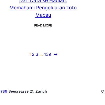
Dari Data ke Hadiah:
Memahami Pengeluaran Toto
Macau
:
READ MORE
DARI
DATA
KE
HADIAH:
MEMAHAMI
PENGELUARAN
1
2
3
…
139
→
TOTO
MACAU
|
6789
Seesreasse 21, Zurich
© 