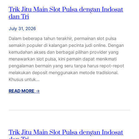
a
a
Trik Jitu Main Slot Pulsa dengan Indosat
d
p
dan Tri
i
a
F
B
July 31, 2026
a
u
v
p
Dalam beberapa tahun terakhir, permainan slot pulsa
o
a
semakin populer di kalangan pecinta judi online. Dengan
r
t
kemudahan akses dan berbagai pilihan provider yang
i
i
menawarkan slot pulsa, kini pemain dapat menikmati
t
t
pengalaman bermain yang seru tanpa harus repot-repot
d
o
melakukan deposit menggunakan metode tradisional.
i
g
Khusus untuk…
K
e
a
l
:
READ MORE
→
l
M
T
a
e
r
n
n
i
g
j
k
a
a
J
Trik Jitu Main Slot Pulsa dengan Indosat
n
d
i
P
i
t