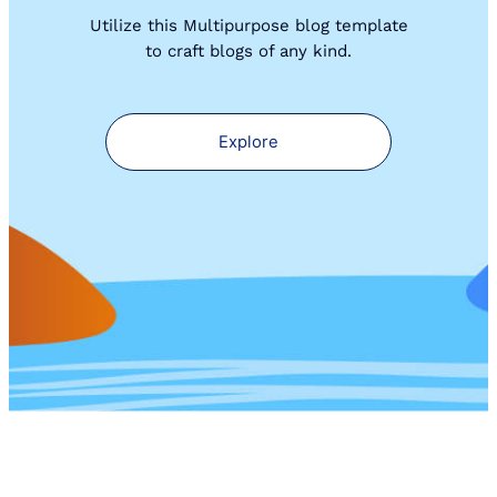
Utilize this Multipurpose blog template
to craft blogs of any kind.
Explore