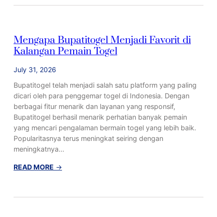
n
g
a
Mengapa Bupatitogel Menjadi Favorit di
p
Kalangan Pemain Togel
a
B
July 31, 2026
u
p
Bupatitogel telah menjadi salah satu platform yang paling
a
dicari oleh para penggemar togel di Indonesia. Dengan
t
berbagai fitur menarik dan layanan yang responsif,
i
Bupatitogel berhasil menarik perhatian banyak pemain
t
yang mencari pengalaman bermain togel yang lebih baik.
o
Popularitasnya terus meningkat seiring dengan
g
meningkatnya…
e
l
:
READ MORE
→
M
M
e
e
n
n
j
g