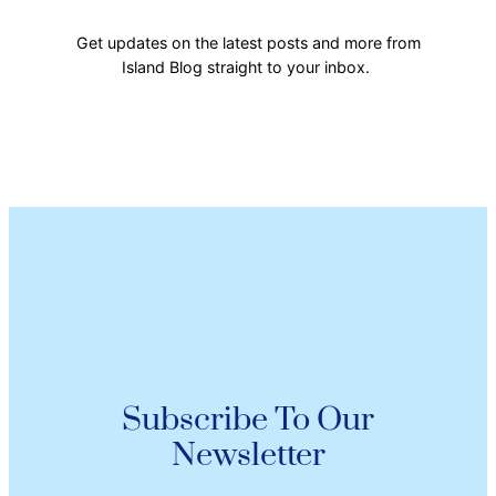
o
M
Get updates on the latest posts and more from
a
Island Blog straight to your inbox.
c
a
u
Subscribe To Our
Newsletter