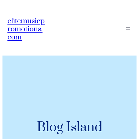
Skip
to
elitemusicp
content
romotions.
com
Blog Island