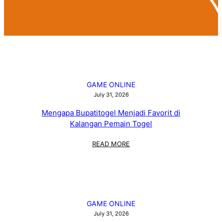
GAME ONLINE
July 31, 2026
Mengapa Bupatitogel Menjadi Favorit di
Kalangan Pemain Togel
:
READ MORE
MENGAPA
BUPATITOGEL
MENJADI
FAVORIT
DI
KALANGAN
GAME ONLINE
PEMAIN
July 31, 2026