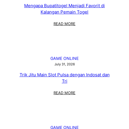
TOGEL
Mengapa Bupatitogel Menjadi Favorit di
Kalangan Pemain Togel
:
READ MORE
MENGAPA
BUPATITOGEL
MENJADI
FAVORIT
DI
KALANGAN
GAME ONLINE
PEMAIN
July 31, 2026
TOGEL
Trik Jitu Main Slot Pulsa dengan Indosat dan
Tri
:
READ MORE
TRIK
JITU
MAIN
SLOT
PULSA
DENGAN
GAME ONLINE