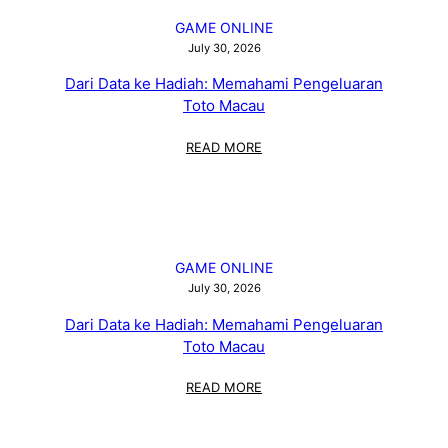
MEMAHAMI
PENGELUARAN
GAME ONLINE
TOTO
July 30, 2026
MACAU
Dari Data ke Hadiah: Memahami Pengeluaran
Toto Macau
:
READ MORE
DARI
DATA
KE
HADIAH:
MEMAHAMI
PENGELUARAN
GAME ONLINE
TOTO
July 30, 2026
MACAU
Dari Data ke Hadiah: Memahami Pengeluaran
Toto Macau
:
READ MORE
DARI
DATA
KE