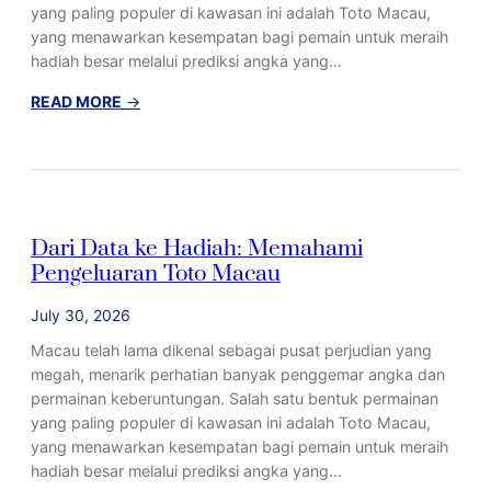
d
d
yang paling populer di kawasan ini adalah Toto Macau,
o
i
yang menawarkan kesempatan bagi pemain untuk meraih
s
a
hadiah besar melalui prediksi angka yang…
a
h
t
:
:
READ MORE
→
d
M
D
a
e
a
n
m
r
T
a
i
r
h
D
Dari Data ke Hadiah: Memahami
i
a
a
Pengeluaran Toto Macau
m
t
i
a
July 30, 2026
P
k
e
e
Macau telah lama dikenal sebagai pusat perjudian yang
n
H
megah, menarik perhatian banyak penggemar angka dan
g
a
permainan keberuntungan. Salah satu bentuk permainan
e
d
yang paling populer di kawasan ini adalah Toto Macau,
l
i
yang menawarkan kesempatan bagi pemain untuk meraih
u
a
hadiah besar melalui prediksi angka yang…
a
h