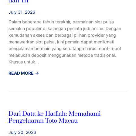
dan Tri
e
F
u
July 31, 2026
m
a
M
a
v
a
Dalam beberapa tahun terakhir, permainan slot pulsa
i
o
i
semakin populer di kalangan pecinta judi online. Dengan
n
r
n
kemudahan akses dan berbagai pilihan provider yang
T
i
S
menawarkan slot pulsa, kini pemain dapat menikmati
o
t
l
pengalaman bermain yang seru tanpa harus repot-repot
g
d
o
melakukan deposit menggunakan metode tradisional.
e
i
t
Khusus untuk…
l
K
P
a
u
:
READ MORE
→
l
l
T
a
s
r
n
a
i
g
d
k
a
e
J
Dari Data ke Hadiah: Memahami
n
n
i
Pengeluaran Toto Macau
P
g
t
e
a
u
July 30, 2026
m
n
M