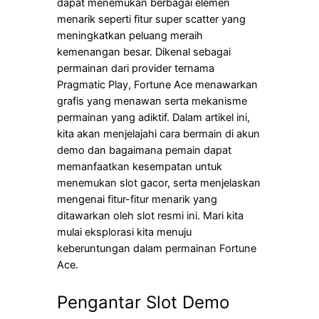
dapat menemukan berbagai elemen
menarik seperti fitur super scatter yang
meningkatkan peluang meraih
kemenangan besar. Dikenal sebagai
permainan dari provider ternama
Pragmatic Play, Fortune Ace menawarkan
grafis yang menawan serta mekanisme
permainan yang adiktif. Dalam artikel ini,
kita akan menjelajahi cara bermain di akun
demo dan bagaimana pemain dapat
memanfaatkan kesempatan untuk
menemukan slot gacor, serta menjelaskan
mengenai fitur-fitur menarik yang
ditawarkan oleh slot resmi ini. Mari kita
mulai eksplorasi kita menuju
keberuntungan dalam permainan Fortune
Ace.
Pengantar Slot Demo