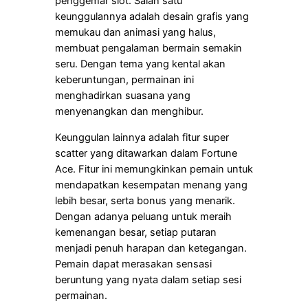
penggemar slot. Salah satu
keunggulannya adalah desain grafis yang
memukau dan animasi yang halus,
membuat pengalaman bermain semakin
seru. Dengan tema yang kental akan
keberuntungan, permainan ini
menghadirkan suasana yang
menyenangkan dan menghibur.
Keunggulan lainnya adalah fitur super
scatter yang ditawarkan dalam Fortune
Ace. Fitur ini memungkinkan pemain untuk
mendapatkan kesempatan menang yang
lebih besar, serta bonus yang menarik.
Dengan adanya peluang untuk meraih
kemenangan besar, setiap putaran
menjadi penuh harapan dan ketegangan.
Pemain dapat merasakan sensasi
beruntung yang nyata dalam setiap sesi
permainan.