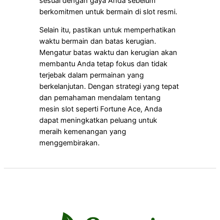
sesuai dengan gaya Anda sebelum
berkomitmen untuk bermain di slot resmi.
Selain itu, pastikan untuk memperhatikan
waktu bermain dan batas kerugian.
Mengatur batas waktu dan kerugian akan
membantu Anda tetap fokus dan tidak
terjebak dalam permainan yang
berkelanjutan. Dengan strategi yang tepat
dan pemahaman mendalam tentang
mesin slot seperti Fortune Ace, Anda
dapat meningkatkan peluang untuk
meraih kemenangan yang
menggembirakan.