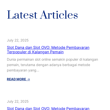
Latest Articles
July 22, 2025
Slot Dana dan Slot OVO: Metode Pembayaran
Terpopuler di Kalangan Pemain
Dunia permainan slot online semakin populer di kalangan
pemain, terutama dengan adanya berbagai metode
pembayaran yang…
:
READ MORE
→
Slot
Dana
dan
Slot
July 22, 2025
OVO:
Slot Dana dan Slot OVO: Metode Pembayaran
Metode