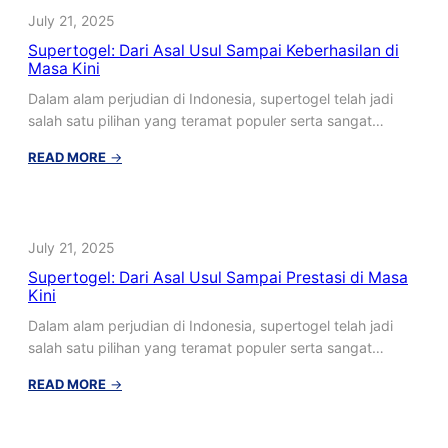
Asal
July 21, 2025
Usul
Supertogel: Dari Asal Usul Sampai Keberhasilan di
Menuju
Masa Kini
Sukses
di
Dalam alam perjudian di Indonesia, supertogel telah jadi
Masa
salah satu pilihan yang teramat populer serta sangat…
Kini
:
READ MORE
→
Supertogel:
Dari
Asal
Usul
July 21, 2025
Sampai
Supertogel: Dari Asal Usul Sampai Prestasi di Masa
Keberhasilan
Kini
di
Masa
Dalam alam perjudian di Indonesia, supertogel telah jadi
Kini
salah satu pilihan yang teramat populer serta sangat…
:
READ MORE
→
Supertogel:
Dari
Asal