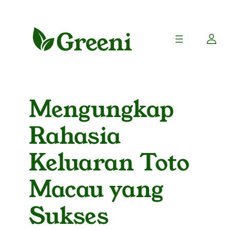
Mengungkap
Rahasia
Keluaran Toto
Macau yang
Sukses