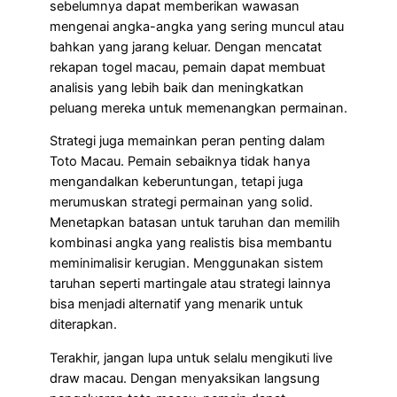
sebelumnya dapat memberikan wawasan
mengenai angka-angka yang sering muncul atau
bahkan yang jarang keluar. Dengan mencatat
rekapan togel macau, pemain dapat membuat
analisis yang lebih baik dan meningkatkan
peluang mereka untuk memenangkan permainan.
Strategi juga memainkan peran penting dalam
Toto Macau. Pemain sebaiknya tidak hanya
mengandalkan keberuntungan, tetapi juga
merumuskan strategi permainan yang solid.
Menetapkan batasan untuk taruhan dan memilih
kombinasi angka yang realistis bisa membantu
meminimalisir kerugian. Menggunakan sistem
taruhan seperti martingale atau strategi lainnya
bisa menjadi alternatif yang menarik untuk
diterapkan.
Terakhir, jangan lupa untuk selalu mengikuti live
draw macau. Dengan menyaksikan langsung