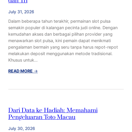
dan Tri
e
F
u
July 31, 2026
m
a
M
a
v
a
Dalam beberapa tahun terakhir, permainan slot pulsa
i
o
i
semakin populer di kalangan pecinta judi online. Dengan
n
r
n
kemudahan akses dan berbagai pilihan provider yang
T
i
S
menawarkan slot pulsa, kini pemain dapat menikmati
o
t
l
pengalaman bermain yang seru tanpa harus repot-repot
g
d
o
melakukan deposit menggunakan metode tradisional.
e
i
t
Khusus untuk…
l
K
P
a
u
:
READ MORE
→
l
l
T
a
s
r
n
a
i
g
d
k
a
e
J
Dari Data ke Hadiah: Memahami
n
n
i
Pengeluaran Toto Macau
P
g
t
e
a
u
July 30, 2026
m
n
M