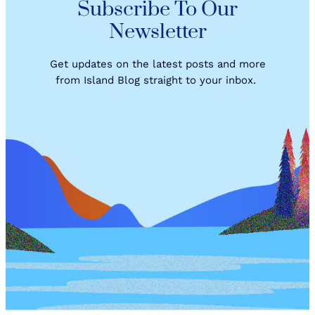
Subscribe To Our
T
m
o
a
Newsletter
t
h
o
a
Get updates on the latest posts and more
M
m
from Island Blog straight to your inbox.
a
i
c
P
a
e
u
n
g
e
l
u
a
r
a
n
T
o
t