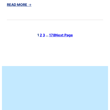
r
:
:
READ MORE
→
a
M
D
n
e
a
T
m
r
o
a
i
t
h
D
1
2
3
…
178
Next Page
o
a
a
M
m
t
a
i
a
c
P
k
a
e
e
u
n
H
g
a
e
d
l
i
u
a
a
h
r
:
a
M
n
e