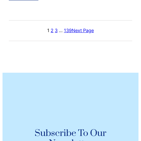
Mengupas
Serunya
Hasil
Live
Macau:
1
2
3
…
139
Next Page
Dari
Togel
hingga
Jackpot
Subscribe To Our