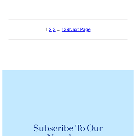
Mengupas
Serunya
Hasil
Live
Macau:
1
2
3
…
139
Next Page
Dari
Togel
hingga
Jackpot
Subscribe To Our