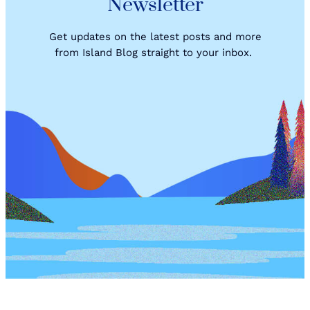
Newsletter
Get updates on the latest posts and more
from Island Blog straight to your inbox.