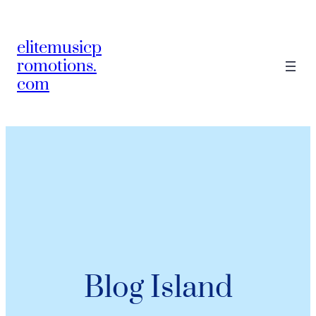
Skip
to
elitemusicp
content
romotions.
com
Blog Island