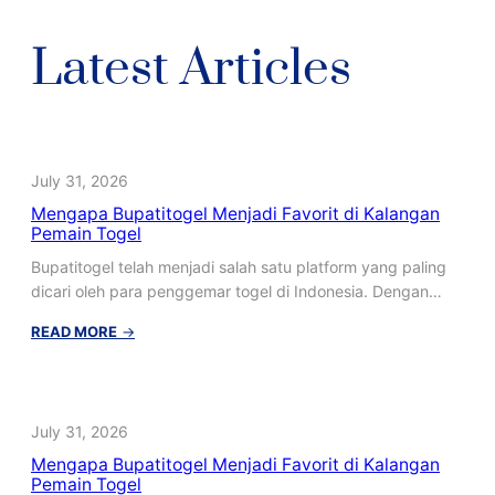
Latest Articles
July 31, 2026
Mengapa Bupatitogel Menjadi Favorit di Kalangan
Pemain Togel
Bupatitogel telah menjadi salah satu platform yang paling
dicari oleh para penggemar togel di Indonesia. Dengan…
:
READ MORE
→
Mengapa
Bupatitogel
Menjadi
Favorit
July 31, 2026
di
Mengapa Bupatitogel Menjadi Favorit di Kalangan
Kalangan
Pemain Togel
Pemain