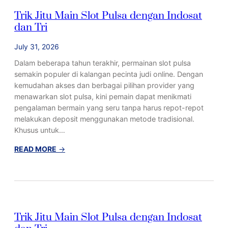
a
a
Trik Jitu Main Slot Pulsa dengan Indosat
d
p
dan Tri
i
a
F
B
July 31, 2026
a
u
v
p
Dalam beberapa tahun terakhir, permainan slot pulsa
o
a
semakin populer di kalangan pecinta judi online. Dengan
r
t
kemudahan akses dan berbagai pilihan provider yang
i
i
menawarkan slot pulsa, kini pemain dapat menikmati
t
t
pengalaman bermain yang seru tanpa harus repot-repot
d
o
melakukan deposit menggunakan metode tradisional.
i
g
Khusus untuk…
K
e
a
l
:
READ MORE
→
l
M
T
a
e
r
n
n
i
g
j
k
a
a
J
Trik Jitu Main Slot Pulsa dengan Indosat
n
d
i
P
i
t