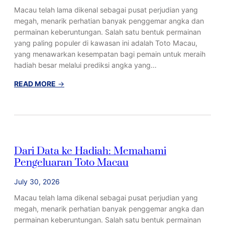
a
I
a
Macau telah lama dikenal sebagai pusat perjudian yang
i
n
i
megah, menarik perhatian banyak penggemar angka dan
n
d
n
permainan keberuntungan. Salah satu bentuk permainan
T
o
S
yang paling populer di kawasan ini adalah Toto Macau,
o
s
l
yang menawarkan kesempatan bagi pemain untuk meraih
g
a
o
hadiah besar melalui prediksi angka yang…
e
t
t
l
d
P
:
READ MORE
→
a
u
D
n
l
a
T
s
r
r
a
i
i
d
D
Dari Data ke Hadiah: Memahami
e
a
Pengeluaran Toto Macau
n
t
g
a
July 30, 2026
a
k
n
e
Macau telah lama dikenal sebagai pusat perjudian yang
I
H
megah, menarik perhatian banyak penggemar angka dan
n
a
permainan keberuntungan. Salah satu bentuk permainan