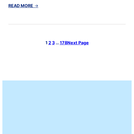
r
:
:
READ MORE
→
a
M
D
n
e
a
T
m
r
o
a
i
t
h
D
1
2
3
…
178
Next Page
o
a
a
M
m
t
a
i
a
c
P
k
a
e
e
u
n
H
g
a
e
d
l
i
u
a
a
h
r
:
a
M
n
e