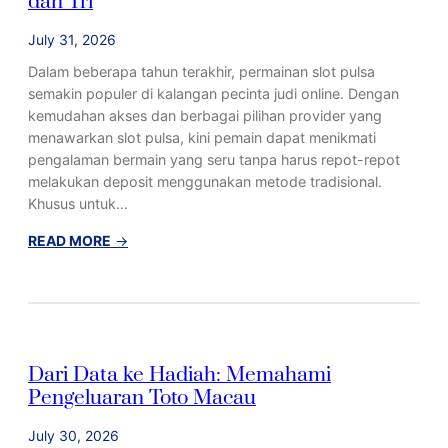
dan Tri
e
F
u
July 31, 2026
m
a
M
a
v
a
Dalam beberapa tahun terakhir, permainan slot pulsa
i
o
i
semakin populer di kalangan pecinta judi online. Dengan
n
r
n
kemudahan akses dan berbagai pilihan provider yang
T
i
S
menawarkan slot pulsa, kini pemain dapat menikmati
o
t
l
pengalaman bermain yang seru tanpa harus repot-repot
g
d
o
melakukan deposit menggunakan metode tradisional.
e
i
t
Khusus untuk…
l
K
P
a
u
:
READ MORE
→
l
l
T
a
s
r
n
a
i
g
d
k
a
e
J
Dari Data ke Hadiah: Memahami
n
n
i
Pengeluaran Toto Macau
P
g
t
e
a
u
July 30, 2026
m
n
M