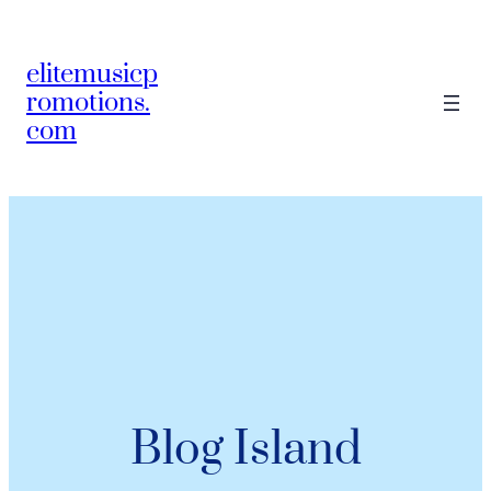
Skip
to
elitemusicp
content
romotions.
com
Blog Island