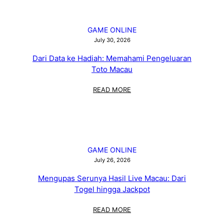
HADIAH:
MEMAHAMI
PENGELUARAN
GAME ONLINE
TOTO
July 30, 2026
MACAU
Dari Data ke Hadiah: Memahami Pengeluaran
Toto Macau
:
READ MORE
DARI
DATA
KE
HADIAH:
MEMAHAMI
PENGELUARAN
GAME ONLINE
TOTO
July 26, 2026
MACAU
Mengupas Serunya Hasil Live Macau: Dari
Togel hingga Jackpot
:
READ MORE
MENGUPAS