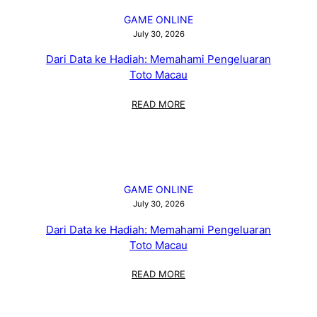
MEMAHAMI
PENGELUARAN
GAME ONLINE
TOTO
July 30, 2026
MACAU
Dari Data ke Hadiah: Memahami Pengeluaran
Toto Macau
:
READ MORE
DARI
DATA
KE
HADIAH:
MEMAHAMI
PENGELUARAN
GAME ONLINE
TOTO
July 30, 2026
MACAU
Dari Data ke Hadiah: Memahami Pengeluaran
Toto Macau
:
READ MORE
DARI
DATA
KE