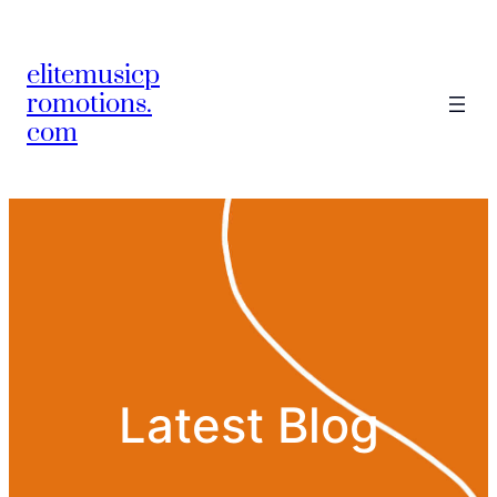
Skip
to
elitemusicp
content
romotions.
com
Latest Blog