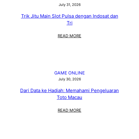
INDOSAT
July 31, 2026
DAN
Trik Jitu Main Slot Pulsa dengan Indosat dan
TRI
Tri
:
READ MORE
TRIK
JITU
MAIN
SLOT
PULSA
DENGAN
GAME ONLINE
INDOSAT
July 30, 2026
DAN
Dari Data ke Hadiah: Memahami Pengeluaran
TRI
Toto Macau
:
READ MORE
DARI
DATA
KE
HADIAH: