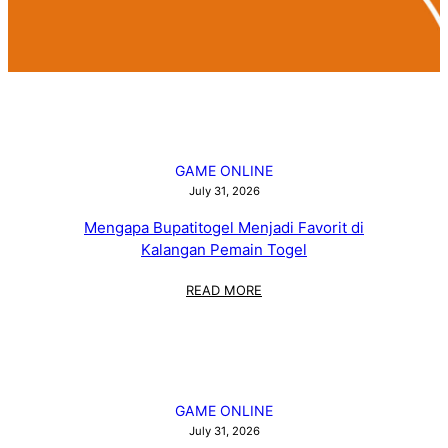
GAME ONLINE
July 31, 2026
Mengapa Bupatitogel Menjadi Favorit di
Kalangan Pemain Togel
:
READ MORE
MENGAPA
BUPATITOGEL
MENJADI
FAVORIT
DI
KALANGAN
GAME ONLINE
PEMAIN
July 31, 2026