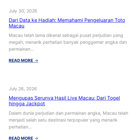
ke
Hadiah:
July 30, 2026
Memahami
Dari Data ke Hadiah: Memahami Pengeluaran Toto
Pengeluaran
Macau
Toto
Macau
Macau telah lama dikenal sebagai pusat perjudian yang
megah, menarik perhatian banyak penggemar angka dan
permainan…
:
READ MORE
→
Dari
Data
ke
Hadiah:
July 26, 2026
Memahami
Mengupas Serunya Hasil Live Macau: Dari Togel
Pengeluaran
hingga Jackpot
Toto
Macau
Dalam dunia perjudian dan permainan angka, Macau telah
menjadi salah satu destinasi terpopuler yang menarik
perhatian…
:
READ MORE
→