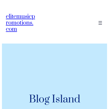
Skip
to
elitemusicp
content
romotions.
com
Blog Island