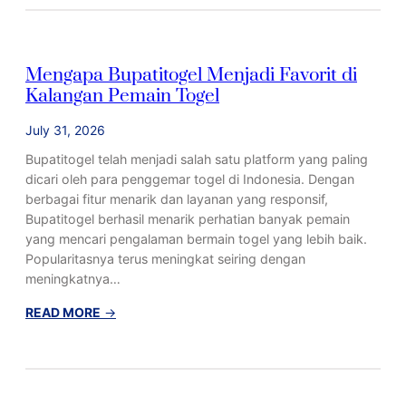
n
g
a
Mengapa Bupatitogel Menjadi Favorit di
p
Kalangan Pemain Togel
a
B
July 31, 2026
u
p
Bupatitogel telah menjadi salah satu platform yang paling
a
dicari oleh para penggemar togel di Indonesia. Dengan
t
berbagai fitur menarik dan layanan yang responsif,
i
Bupatitogel berhasil menarik perhatian banyak pemain
t
yang mencari pengalaman bermain togel yang lebih baik.
o
Popularitasnya terus meningkat seiring dengan
g
meningkatnya…
e
l
:
READ MORE
→
M
M
e
e
n
n
j
g