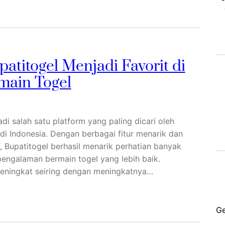
titogel Menjadi Favorit di
main Togel
di salah satu platform yang paling dicari oleh
i Indonesia. Dengan berbagai fitur menarik dan
, Bupatitogel berhasil menarik perhatian banyak
engalaman bermain togel yang lebih baik.
meningkat seiring dengan meningkatnya…
Ge