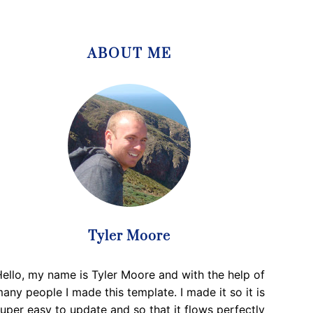
ABOUT ME
Tyler Moore
ello, my name is Tyler Moore and with the help of
any people I made this template. I made it so it is
uper easy to update and so that it flows perfectly