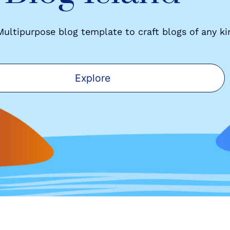
 Multipurpose blog template to craft blogs of any ki
Explore