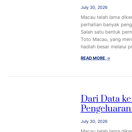
e
M
n
July 30, 2026
m
a
I
a
i
Macau telah lama dike
n
i
n
perhatian banyak pen
d
n
S
o
Salah satu bentuk perm
T
l
s
Toto Macau, yang men
o
o
a
hadiah besar melalui 
g
t
t
e
P
d
:
READ MORE
→
l
u
a
D
l
n
a
s
T
r
a
r
i
d
i
D
e
Dari Data k
a
n
t
Pengeluaran
g
a
a
k
n
July 30, 2026
e
I
H
Macau telah lama dike
n