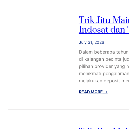
n
g
j
a
a
Trik Jitu Ma
p
d
a
Indosat dan 
i
B
F
u
a
July 31, 2026
p
v
a
Dalam beberapa tahun t
o
t
di kalangan pecinta j
r
i
i
pilihan provider yang 
t
t
menikmati pengalaman 
o
d
melakukan deposit men
g
i
e
K
:
READ MORE
→
l
a
T
M
l
r
e
a
i
n
n
k
j
g
J
a
a