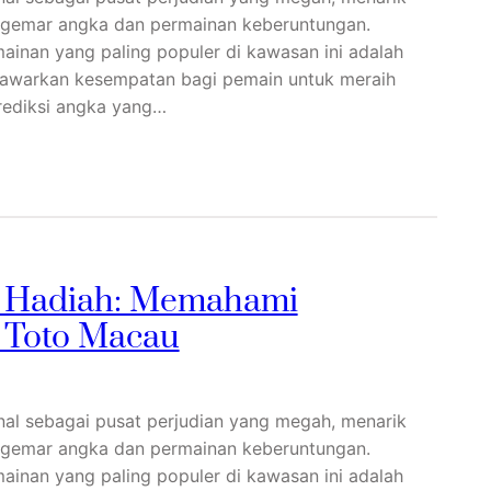
ggemar angka dan permainan keberuntungan.
ainan yang paling populer di kawasan ini adalah
awarkan kesempatan bagi pemain untuk meraih
prediksi angka yang…
e Hadiah: Memahami
 Toto Macau
nal sebagai pusat perjudian yang megah, menarik
ggemar angka dan permainan keberuntungan.
ainan yang paling populer di kawasan ini adalah