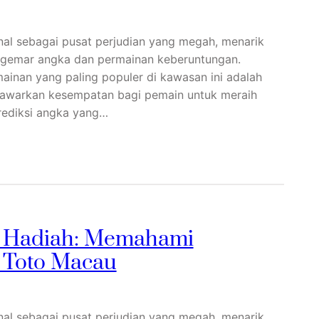
nal sebagai pusat perjudian yang megah, menarik
ggemar angka dan permainan keberuntungan.
ainan yang paling populer di kawasan ini adalah
awarkan kesempatan bagi pemain untuk meraih
prediksi angka yang…
e Hadiah: Memahami
 Toto Macau
nal sebagai pusat perjudian yang megah, menarik