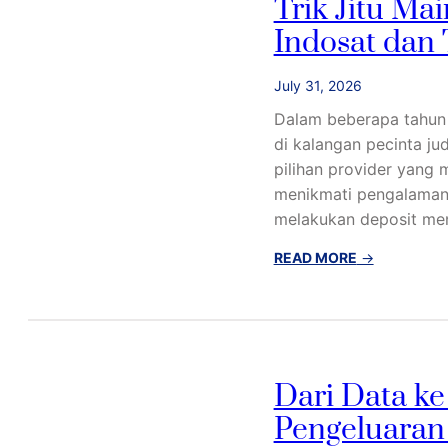
Trik Jitu Ma
i
d
n
t
Indosat dan 
i
P
u
F
e
M
a
July 31, 2026
m
a
v
a
i
Dalam beberapa tahun t
o
i
n
di kalangan pecinta j
r
n
S
i
pilihan provider yang 
T
l
t
menikmati pengalaman 
o
o
d
melakukan deposit men
g
t
i
e
P
K
:
READ MORE
→
l
u
a
T
l
l
r
s
a
i
a
n
k
d
g
J
e
a
Dari Data k
i
n
n
t
Pengeluaran
g
P
u
a