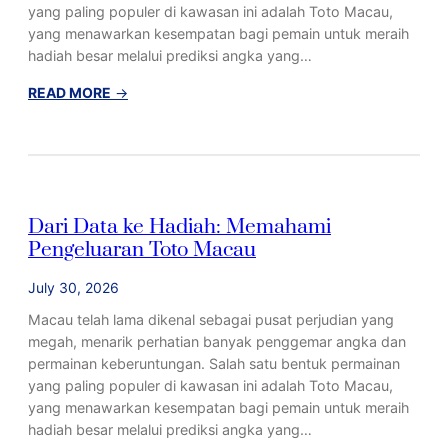
d
d
yang paling populer di kawasan ini adalah Toto Macau,
o
i
yang menawarkan kesempatan bagi pemain untuk meraih
s
a
hadiah besar melalui prediksi angka yang…
a
h
t
:
:
READ MORE
→
d
M
D
a
e
a
n
m
r
T
a
i
r
h
D
Dari Data ke Hadiah: Memahami
i
a
a
Pengeluaran Toto Macau
m
t
i
a
July 30, 2026
P
k
e
e
Macau telah lama dikenal sebagai pusat perjudian yang
n
H
megah, menarik perhatian banyak penggemar angka dan
g
a
permainan keberuntungan. Salah satu bentuk permainan
e
d
yang paling populer di kawasan ini adalah Toto Macau,
l
i
yang menawarkan kesempatan bagi pemain untuk meraih
u
a
hadiah besar melalui prediksi angka yang…
a
h