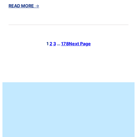
r
:
:
READ MORE
→
a
M
D
n
e
a
T
m
r
o
a
i
t
h
D
1
2
3
…
178
Next Page
o
a
a
M
m
t
a
i
a
c
P
k
a
e
e
u
n
H
g
a
e
d
l
i
u
a
a
h
r
:
a
M
n
e