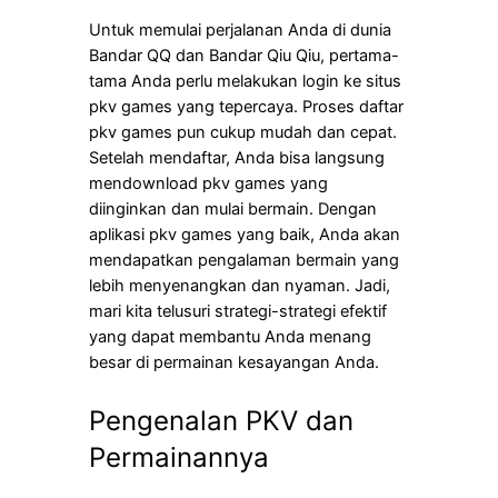
Untuk memulai perjalanan Anda di dunia
Bandar QQ dan Bandar Qiu Qiu, pertama-
tama Anda perlu melakukan login ke situs
pkv games yang tepercaya. Proses daftar
pkv games pun cukup mudah dan cepat.
Setelah mendaftar, Anda bisa langsung
mendownload pkv games yang
diinginkan dan mulai bermain. Dengan
aplikasi pkv games yang baik, Anda akan
mendapatkan pengalaman bermain yang
lebih menyenangkan dan nyaman. Jadi,
mari kita telusuri strategi-strategi efektif
yang dapat membantu Anda menang
besar di permainan kesayangan Anda.
Pengenalan PKV dan
Permainannya