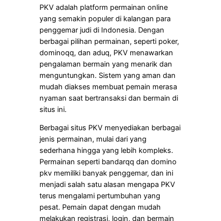
PKV adalah platform permainan online
yang semakin populer di kalangan para
penggemar judi di Indonesia. Dengan
berbagai pilihan permainan, seperti poker,
dominoqq, dan aduq, PKV menawarkan
pengalaman bermain yang menarik dan
menguntungkan. Sistem yang aman dan
mudah diakses membuat pemain merasa
nyaman saat bertransaksi dan bermain di
situs ini.
Berbagai situs PKV menyediakan berbagai
jenis permainan, mulai dari yang
sederhana hingga yang lebih kompleks.
Permainan seperti bandarqq dan domino
pkv memiliki banyak penggemar, dan ini
menjadi salah satu alasan mengapa PKV
terus mengalami pertumbuhan yang
pesat. Pemain dapat dengan mudah
melakukan registrasi, login, dan bermain