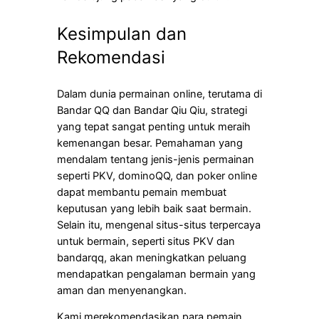
Kesimpulan dan
Rekomendasi
Dalam dunia permainan online, terutama di
Bandar QQ dan Bandar Qiu Qiu, strategi
yang tepat sangat penting untuk meraih
kemenangan besar. Pemahaman yang
mendalam tentang jenis-jenis permainan
seperti PKV, dominoQQ, dan poker online
dapat membantu pemain membuat
keputusan yang lebih baik saat bermain.
Selain itu, mengenal situs-situs terpercaya
untuk bermain, seperti situs PKV dan
bandarqq, akan meningkatkan peluang
mendapatkan pengalaman bermain yang
aman dan menyenangkan.
Kami merekomendasikan para pemain