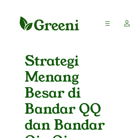
Strategi
Menang
Besar di
Bandar QQ
dan Bandar