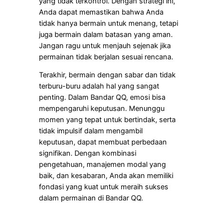
yang tidak terkontrol. Dengan strategi ini,
Anda dapat memastikan bahwa Anda
tidak hanya bermain untuk menang, tetapi
juga bermain dalam batasan yang aman.
Jangan ragu untuk menjauh sejenak jika
permainan tidak berjalan sesuai rencana.
Terakhir, bermain dengan sabar dan tidak
terburu-buru adalah hal yang sangat
penting. Dalam Bandar QQ, emosi bisa
mempengaruhi keputusan. Menunggu
momen yang tepat untuk bertindak, serta
tidak impulsif dalam mengambil
keputusan, dapat membuat perbedaan
signifikan. Dengan kombinasi
pengetahuan, manajemen modal yang
baik, dan kesabaran, Anda akan memiliki
fondasi yang kuat untuk meraih sukses
dalam permainan di Bandar QQ.