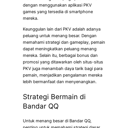
dengan menggunakan aplikasi PKV
games yang tersedia di smartphone
mereka.
Keunggulan lain dari PKV adalah adanya
peluang untuk menang besar. Dengan
memahami strategi dan gameplay, pemain
dapat meningkatkan peluang menang
mereka. Selain itu, berbagai bonus dan
promosi yang ditawarkan oleh situs-situs
PKV juga menambah daya tarik bagi para
pemain, menjadikan pengalaman mereka
lebih bermanfaat dan menyenangkan.
Strategi Bermain di
Bandar QQ
Untuk menang besar di Bandar QQ,
penting untuk memahami strategi dasar