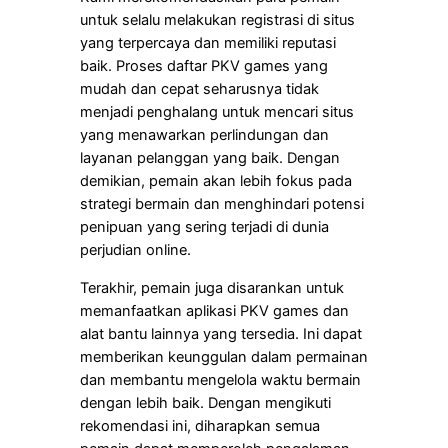
untuk selalu melakukan registrasi di situs
yang terpercaya dan memiliki reputasi
baik. Proses daftar PKV games yang
mudah dan cepat seharusnya tidak
menjadi penghalang untuk mencari situs
yang menawarkan perlindungan dan
layanan pelanggan yang baik. Dengan
demikian, pemain akan lebih fokus pada
strategi bermain dan menghindari potensi
penipuan yang sering terjadi di dunia
perjudian online.
Terakhir, pemain juga disarankan untuk
memanfaatkan aplikasi PKV games dan
alat bantu lainnya yang tersedia. Ini dapat
memberikan keunggulan dalam permainan
dan membantu mengelola waktu bermain
dengan lebih baik. Dengan mengikuti
rekomendasi ini, diharapkan semua