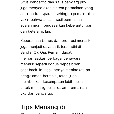
Situs bandarqq dan situs bandarq pkv
juga menyediakan sistem permainan yang
adil dan transparan, sehingga pemain bisa
yakin bahwa setiap hasil permainan
adalah murni berdasarkan keberuntungan
dan keterampilan.
Keberadaan bonus dan promosi menarik
juga menjadi daya tarik tersendiri di
Bandar Qiu Qiu. Pemain dapat
memanfaatkan berbagai penawaran
menarik seperti bonus deposit dan
cashback. Ini tidak hanya meningkatkan
pengalaman bermain, tetapi juga
memberikan kesempatan lebih besar
untuk menang besar dalam permainan
pkv dan bandarqq.
Tips Menang di