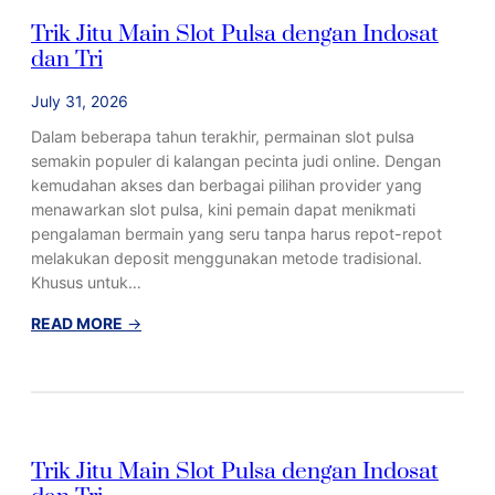
a
a
Trik Jitu Main Slot Pulsa dengan Indosat
d
p
dan Tri
i
a
F
B
July 31, 2026
a
u
v
p
Dalam beberapa tahun terakhir, permainan slot pulsa
o
a
semakin populer di kalangan pecinta judi online. Dengan
r
t
kemudahan akses dan berbagai pilihan provider yang
i
i
menawarkan slot pulsa, kini pemain dapat menikmati
t
t
pengalaman bermain yang seru tanpa harus repot-repot
d
o
melakukan deposit menggunakan metode tradisional.
i
g
Khusus untuk…
K
e
a
l
:
READ MORE
→
l
M
T
a
e
r
n
n
i
g
j
k
a
a
J
Trik Jitu Main Slot Pulsa dengan Indosat
n
d
i
P
i
t