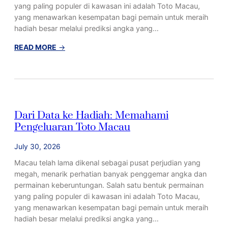
d
d
yang paling populer di kawasan ini adalah Toto Macau,
o
i
yang menawarkan kesempatan bagi pemain untuk meraih
s
a
hadiah besar melalui prediksi angka yang…
a
h
t
:
:
READ MORE
→
d
M
D
a
e
a
n
m
r
T
a
i
r
h
D
Dari Data ke Hadiah: Memahami
i
a
a
Pengeluaran Toto Macau
m
t
i
a
July 30, 2026
P
k
e
e
Macau telah lama dikenal sebagai pusat perjudian yang
n
H
megah, menarik perhatian banyak penggemar angka dan
g
a
permainan keberuntungan. Salah satu bentuk permainan
e
d
yang paling populer di kawasan ini adalah Toto Macau,
l
i
yang menawarkan kesempatan bagi pemain untuk meraih
u
a
hadiah besar melalui prediksi angka yang…
a
h