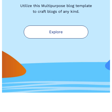
Utilize this Multipurpose blog template
to craft blogs of any kind.
Explore