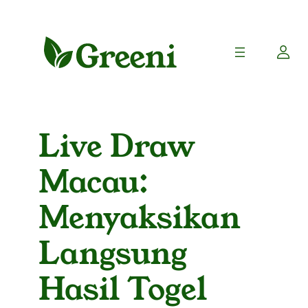
Live Draw
Macau:
Menyaksikan
Langsung
Hasil Togel