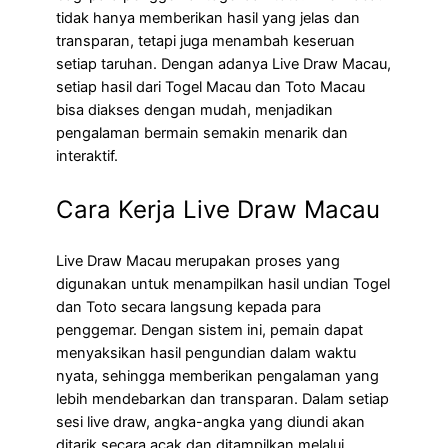
tidak hanya memberikan hasil yang jelas dan
transparan, tetapi juga menambah keseruan
setiap taruhan. Dengan adanya Live Draw Macau,
setiap hasil dari Togel Macau dan Toto Macau
bisa diakses dengan mudah, menjadikan
pengalaman bermain semakin menarik dan
interaktif.
Cara Kerja Live Draw Macau
Live Draw Macau merupakan proses yang
digunakan untuk menampilkan hasil undian Togel
dan Toto secara langsung kepada para
penggemar. Dengan sistem ini, pemain dapat
menyaksikan hasil pengundian dalam waktu
nyata, sehingga memberikan pengalaman yang
lebih mendebarkan dan transparan. Dalam setiap
sesi live draw, angka-angka yang diundi akan
ditarik secara acak dan ditampilkan melalui