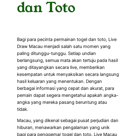
dan Toto
Bagi para pecinta permainan togel dan toto, Live
Draw Macau menjadi salah satu momen yang
paling ditunggu-tunggu. Setiap undian
berlangsung, semua mata akan tertuju pada hasil
yang ditayangkan secara live, memberikan
kesempatan untuk menyaksikan secara langsung
hasil keluaran yang menentukan. Dengan
berbagai informasi yang cepat dan akurat, para
pemain dapat segera mengetahui apakah angka-
angka yang mereka pasang beruntung atau
tidak.
Macau, yang dikenal sebagai pusat perjudian dan
hiburan, menawarkan pengalaman yang unik
bagi para penggemar togel dan toto. Live Macau