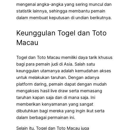
mengenai angka-angka yang sering muncul dan
statistik lainnya, sehingga membantu pemain
dalam membuat keputusan di undian berikutnya.
Keunggulan Togel dan Toto
Macau
Togel dan Toto Macau memiliki daya tarik khusus
bagi para pemain judi di Asia. Salah satu
keunggulan utamanya adalah kemudahan akses
untuk melakukan taruhan. Dengan adanya
platform daring, pemain dapat dengan mudah
mengakses hasil live draw serta memasang
taruhan kapan saja dan di mana saja. Ini
memberikan kenyamanan yang sangat
dibutuhkan bagi mereka yang ingin ikut serta
dalam berbagai permainan ini.
Selain itu, Togel dan Toto Macau juga