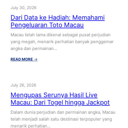
Slot
July 30, 2026
Pulsa
dengan
Dari Data ke Hadiah: Memahami
Indosat
Pengeluaran Toto Macau
dan
Tri
Macau telah lama dikenal sebagai pusat perjudian
yang megah, menarik perhatian banyak penggemar
angka dan permainan…
:
READ MORE
→
Dari
Data
ke
Hadiah:
July 26, 2026
Memahami
Pengeluaran
Mengupas Serunya Hasil Live
Toto
Macau: Dari Togel hingga Jackpot
Macau
Dalam dunia perjudian dan permainan angka, Macau
telah menjadi salah satu destinasi terpopuler yang
menarik perhatian…