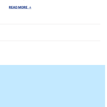
:
READ MORE
→
Mengupas
Serunya
Hasil
Live
Macau:
Dari
Togel
hingga
Jackpot