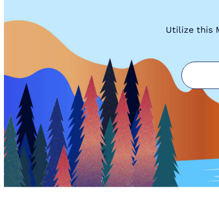
Utilize this