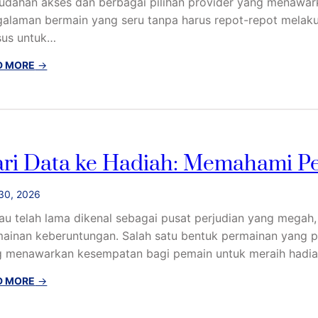
dahan akses dan berbagai pilihan provider yang menawark
i
F
P
n
alaman bermain yang seru tanpa harus repot-repot melak
a
e
S
v
sus untuk…
m
l
o
a
:
D MORE
→
o
r
i
T
t
i
n
r
P
t
T
i
u
d
o
k
l
i
g
J
s
K
e
ri Data ke Hadiah: Memahami P
i
a
a
l
t
d
l
u
e
a
 30, 2026
M
n
n
u telah lama dikenal sebagai pusat perjudian yang megah
a
g
g
ainan keberuntungan. Salah satu bentuk permainan yang pa
i
a
a
n
 menawarkan kesempatan bagi pemain untuk meraih hadiah
n
n
S
I
P
:
D MORE
→
l
n
e
D
o
d
m
a
t
o
a