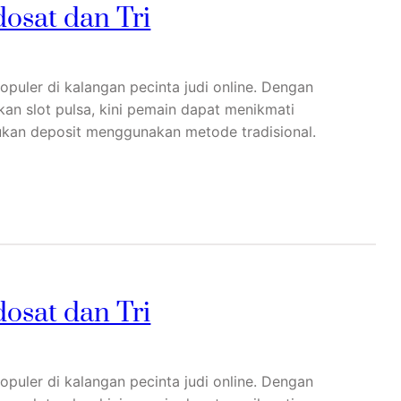
dosat dan Tri
opuler di kalangan pecinta judi online. Dengan
an slot pulsa, kini pemain dapat menikmati
ukan deposit menggunakan metode tradisional.
dosat dan Tri
opuler di kalangan pecinta judi online. Dengan