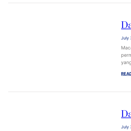
Da
July
Maca
perm
yang
REA
Da
July