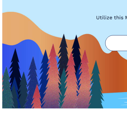
Utilize this