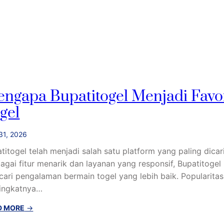
ngapa Bupatitogel Menjadi Favor
gel
 31, 2026
titogel telah menjadi salah satu platform yang paling dica
agai fitur menarik dan layanan yang responsif, Bupatitoge
ari pengalaman bermain togel yang lebih baik. Popularita
ingkatnya…
:
D MORE
→
M