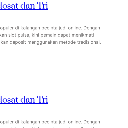
dosat dan Tri
opuler di kalangan pecinta judi online. Dengan
an slot pulsa, kini pemain dapat menikmati
ukan deposit menggunakan metode tradisional.
dosat dan Tri
opuler di kalangan pecinta judi online. Dengan