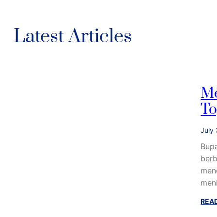
Latest Articles
Me
To
July
Bupa
berb
menc
men
REA