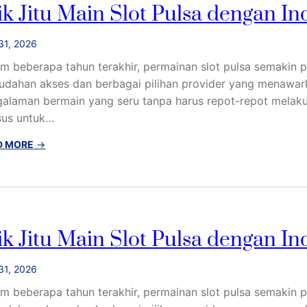
j
ik Jitu Main Slot Pulsa dengan In
p
a
a
d
B
 31, 2026
i
u
F
m beberapa tahun terakhir, permainan slot pulsa semakin p
p
a
dahan akses dan berbagai pilihan provider yang menawark
a
v
t
alaman bermain yang seru tanpa harus repot-repot melak
o
i
sus untuk…
r
t
i
:
D MORE
→
o
t
T
g
d
r
e
i
i
l
K
k
M
a
J
e
l
ik Jitu Main Slot Pulsa dengan In
i
n
a
t
j
n
u
a
 31, 2026
g
M
d
a
m beberapa tahun terakhir, permainan slot pulsa semakin p
a
i
n