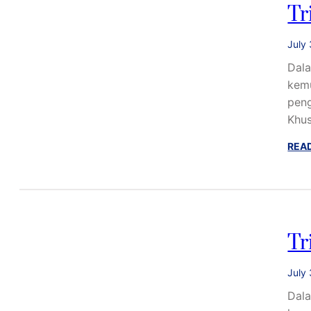
Tr
July
Dala
kemu
peng
Khu
REA
Tr
July
Dala