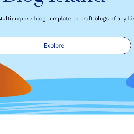
 Multipurpose blog template to craft blogs of any ki
Explore