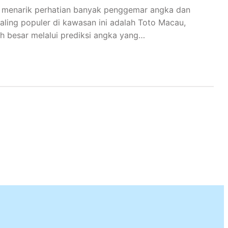
, menarik perhatian banyak penggemar angka dan
ling populer di kawasan ini adalah Toto Macau,
 besar melalui prediksi angka yang…