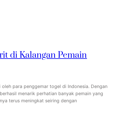
it di Kalangan Pemain
ri oleh para penggemar togel di Indonesia. Dengan
l berhasil menarik perhatian banyak pemain yang
snya terus meningkat seiring dengan