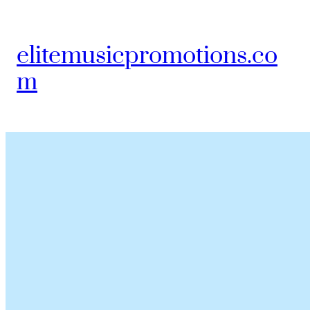
Skip
to
elitemusicpromotions.co
content
m