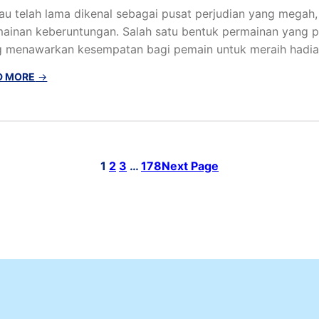
k
a
n
u telah lama dikenal sebagai pusat perjudian yang megah
e
m
T
ainan keberuntungan. Salah satu bentuk permainan yang pa
H
i
r
a
 menawarkan kesempatan bagi pemain untuk meraih hadiah
P
i
d
e
:
D MORE
→
i
n
D
a
g
a
h
e
r
:
l
i
M
u
D
e
a
1
2
3
…
178
Next Page
a
m
r
t
a
a
a
h
n
k
a
T
e
m
o
H
i
t
a
P
o
d
e
M
i
n
a
a
g
c