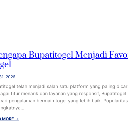
ngapa Bupatitogel Menjadi Favor
gel
 31, 2026
titogel telah menjadi salah satu platform yang paling dica
agai fitur menarik dan layanan yang responsif, Bupatitoge
ari pengalaman bermain togel yang lebih baik. Popularita
ingkatnya…
:
D MORE
→
M