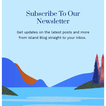
a
S
n
:
Subscribe To Our
P
T
r
r
Newsletter
a
a
k
n
Get updates on the latest posts and more
t
s
from Island Blog straight to your inbox.
i
f
s
o
r
m
a
s
i
D
e
p
o
s
i