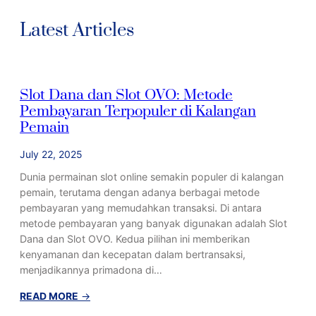
Latest Articles
Slot Dana dan Slot OVO: Metode
Pembayaran Terpopuler di Kalangan
Pemain
July 22, 2025
Dunia permainan slot online semakin populer di kalangan
pemain, terutama dengan adanya berbagai metode
pembayaran yang memudahkan transaksi. Di antara
metode pembayaran yang banyak digunakan adalah Slot
Dana dan Slot OVO. Kedua pilihan ini memberikan
kenyamanan dan kecepatan dalam bertransaksi,
menjadikannya primadona di…
:
READ MORE
→
S