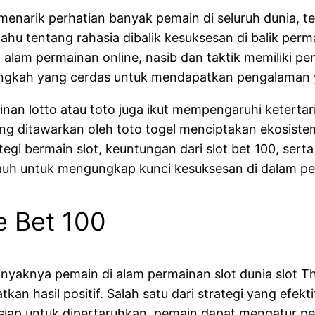
menarik perhatian banyak pemain di seluruh dunia, 
ahu tentang rahasia dibalik kesuksesan di balik per
m alam permainan online, nasib dan taktik memiliki p
n langkah yang cerdas untuk mendapatkan pengalama
mainan lotto atau toto juga ikut mempengaruhi keterta
g ditawarkan oleh toto togel menciptakan ekosistem 
tegi bermain slot, keuntungan dari slot bet 100, se
ih jauh untuk mengungkap kunci kesuksesan di dalam pe
e Bet 100
banyaknya pemain di alam permainan slot dunia slot Th
 hasil positif. Salah satu dari strategi yang efekt
ap untuk dipertaruhkan, pemain dapat mengatur pen