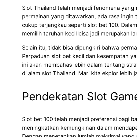
Slot Thailand telah menjadi fenomena yang 
permainan yang ditawarkan, ada rasa ingin t
cukup terjangkau seperti slot bet 100. Dala
memilih taruhan kecil bisa jadi merupaka
Selain itu, tidak bisa dipungkiri bahwa per
Perpaduan slot bet kecil dan kesempatan yan
ini akan membahas lebih dalam tentang stra
di alam slot Thailand. Mari kita ekplor leb
Pendekatan Slot Gam
Slot bet 100 telah menjadi preferensi bagi 
meningkatkan kemungkinan dalam mendapatkan
Dengan menetapkan jumlah maksimal yang si