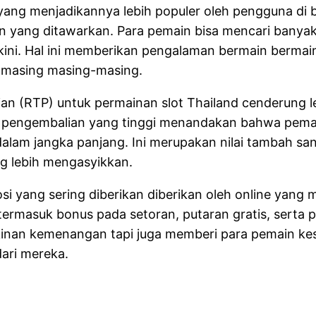
 yang menjadikannya lebih populer oleh pengguna di 
yang ditawarkan. Para pemain bisa mencari banyak t
erkini. Hal ini memberikan pengalaman bermain bermai
-masing masing-masing.
an (RTP) untuk permainan slot Thailand cenderung le
se pengembalian yang tinggi menandakan bahwa pemai
alam jangka panjang. Ini merupakan nilai tambah sa
 lebih mengasyikkan.
i yang sering diberikan diberikan oleh online yang
rmasuk bonus pada setoran, putaran gratis, serta pr
an kemenangan tapi juga memberi para pemain kese
ari mereka.