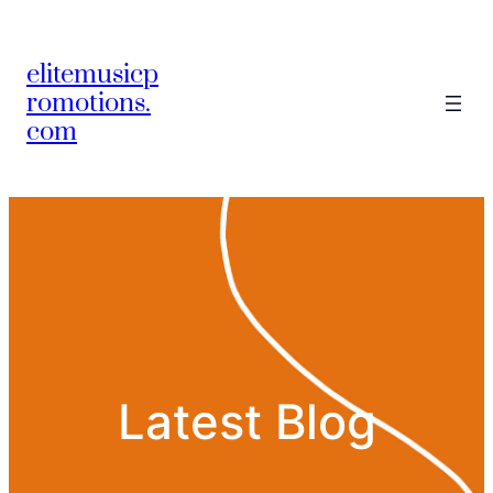
Skip
to
elitemusicp
content
romotions.
com
Latest Blog