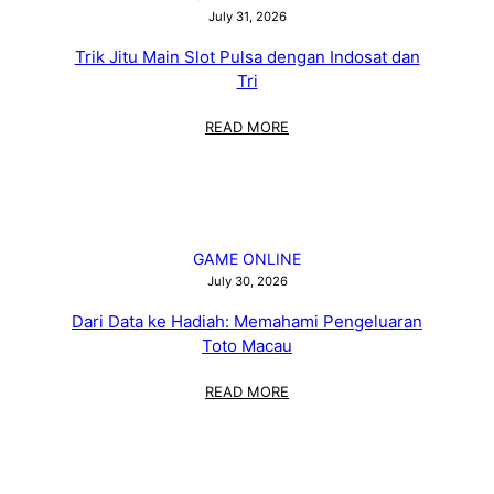
INDOSAT
July 31, 2026
DAN
Trik Jitu Main Slot Pulsa dengan Indosat dan
TRI
Tri
:
READ MORE
TRIK
JITU
MAIN
SLOT
PULSA
DENGAN
GAME ONLINE
INDOSAT
July 30, 2026
DAN
Dari Data ke Hadiah: Memahami Pengeluaran
TRI
Toto Macau
:
READ MORE
DARI
DATA
KE
HADIAH: