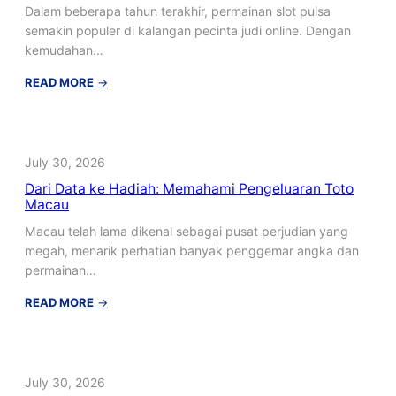
Indosat
Dalam beberapa tahun terakhir, permainan slot pulsa
dan
semakin populer di kalangan pecinta judi online. Dengan
Tri
kemudahan…
:
READ MORE
→
Trik
Jitu
Main
Slot
July 30, 2026
Pulsa
Dari Data ke Hadiah: Memahami Pengeluaran Toto
dengan
Macau
Indosat
dan
Macau telah lama dikenal sebagai pusat perjudian yang
Tri
megah, menarik perhatian banyak penggemar angka dan
permainan…
:
READ MORE
→
Dari
Data
ke
Hadiah:
July 30, 2026
Memahami