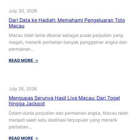
ke
Hadiah:
July 30, 2026
Memahami
Dari Data ke Hadiah: Memahami Pengeluaran Toto
Pengeluaran
Macau
Toto
Macau
Macau telah lama dikenal sebagai pusat perjudian yang
megah, menarik perhatian banyak penggemar angka dan
permainan…
:
READ MORE
→
Dari
Data
ke
Hadiah:
July 26, 2026
Memahami
Mengupas Serunya Hasil Live Macau: Dari Togel
Pengeluaran
hingga Jackpot
Toto
Macau
Dalam dunia perjudian dan permainan angka, Macau telah
menjadi salah satu destinasi terpopuler yang menarik
perhatian…
:
READ MORE
→