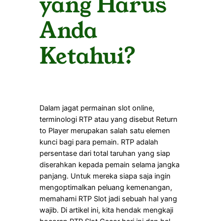
yang Harus
Anda
Ketahui?
Dalam jagat permainan slot online,
terminologi RTP atau yang disebut Return
to Player merupakan salah satu elemen
kunci bagi para pemain. RTP adalah
persentase dari total taruhan yang siap
diserahkan kepada pemain selama jangka
panjang. Untuk mereka siapa saja ingin
mengoptimalkan peluang kemenangan,
memahami RTP Slot jadi sebuah hal yang
wajib. Di artikel ini, kita hendak mengkaji