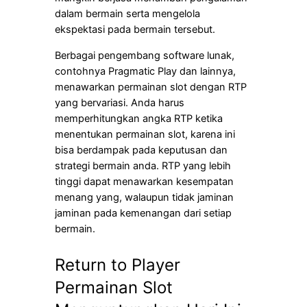
dalam bermain serta mengelola
ekspektasi pada bermain tersebut.
Berbagai pengembang software lunak,
contohnya Pragmatic Play dan lainnya,
menawarkan permainan slot dengan RTP
yang bervariasi. Anda harus
memperhitungkan angka RTP ketika
menentukan permainan slot, karena ini
bisa berdampak pada keputusan dan
strategi bermain anda. RTP yang lebih
tinggi dapat menawarkan kesempatan
menang yang, walaupun tidak jaminan
jaminan pada kemenangan dari setiap
bermain.
Return to Player
Permainan Slot