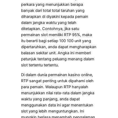
perkara yang menunjukkan berapa
banyak dari total total taruhan yang
diharapkan di diyakini kepada pemain
dalam jangka waktu yang telah
ditetapkan. Contohnya, jika satu
permainan slot memiliki RTP 95%, maka
itu berarti bagi setiap 100 100 unit yang
dipertaruhkan, anda dapat mengharapkan
balasan sekitar unit. Angka ini memberi
petunjuk tentang peluang menang dalam
slot tertentu tertentu.
Di dalam dunia permainan kasino online,
RTP sangat penting untuk dipahami oleh
para pemain. Walaupun RTP hanyalah
menunjukkan nilai rata-rata dalam jangka
waktu yang panjang, anda dapat
menggunakan data ini agar menentukan
slot yang lebih menguntungkan. Ini
mungkin berjasa menambah pengalaman