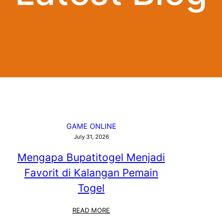
GAME ONLINE
July 31, 2026
Mengapa Bupatitogel Menjadi
Favorit di Kalangan Pemain
Togel
:
READ MORE
MENGAPA