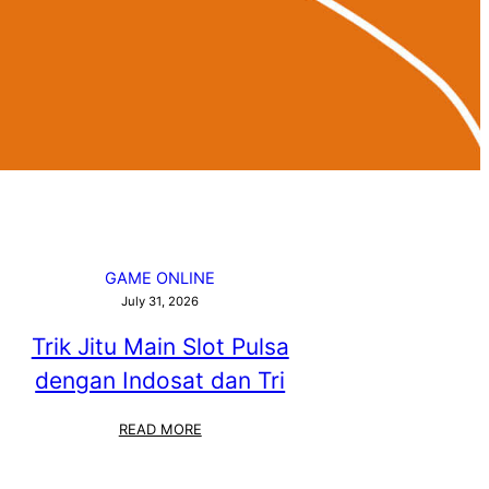
GAME ONLINE
July 31, 2026
Trik Jitu Main Slot Pulsa
dengan Indosat dan Tri
:
READ MORE
TRIK
JITU