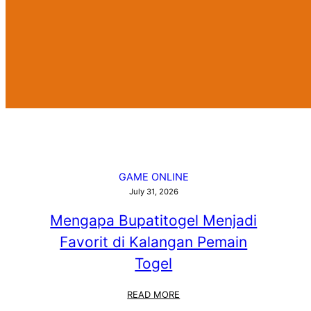
GAME ONLINE
July 31, 2026
Mengapa Bupatitogel Menjadi
Favorit di Kalangan Pemain
Togel
:
READ MORE
MENGAPA