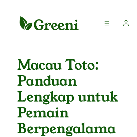
Macau Toto:
Panduan
Lengkap untuk
Pemain
Berpengalama