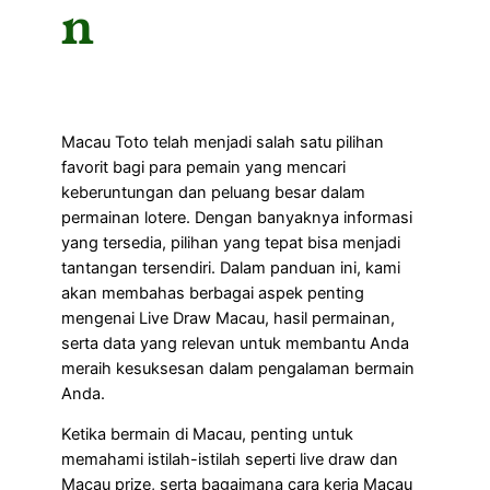
n
Macau Toto telah menjadi salah satu pilihan
favorit bagi para pemain yang mencari
keberuntungan dan peluang besar dalam
permainan lotere. Dengan banyaknya informasi
yang tersedia, pilihan yang tepat bisa menjadi
tantangan tersendiri. Dalam panduan ini, kami
akan membahas berbagai aspek penting
mengenai Live Draw Macau, hasil permainan,
serta data yang relevan untuk membantu Anda
meraih kesuksesan dalam pengalaman bermain
Anda.
Ketika bermain di Macau, penting untuk
memahami istilah-istilah seperti live draw dan
Macau prize, serta bagaimana cara kerja Macau