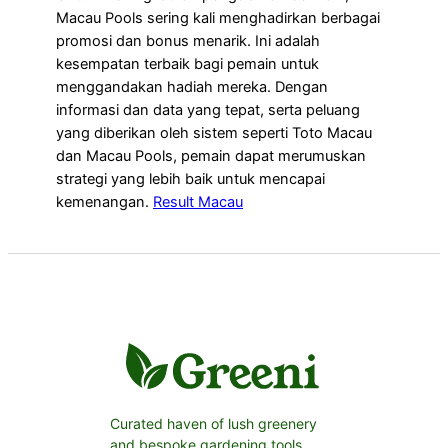
Macau Pools sering kali menghadirkan berbagai
promosi dan bonus menarik. Ini adalah
kesempatan terbaik bagi pemain untuk
menggandakan hadiah mereka. Dengan
informasi dan data yang tepat, serta peluang
yang diberikan oleh sistem seperti Toto Macau
dan Macau Pools, pemain dapat merumuskan
strategi yang lebih baik untuk mencapai
kemenangan.
Result Macau
Curated haven of lush greenery
and bespoke gardening tools,