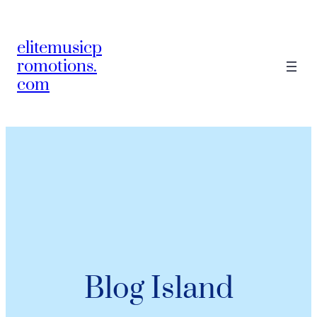
Skip
to
elitemusicp
content
romotions.
com
Blog Island