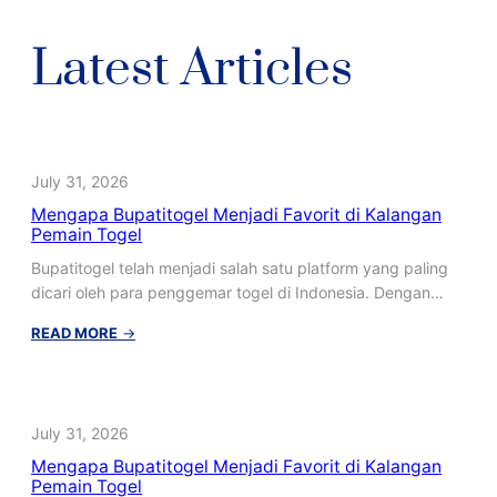
Latest Articles
July 31, 2026
Mengapa Bupatitogel Menjadi Favorit di Kalangan
Pemain Togel
Bupatitogel telah menjadi salah satu platform yang paling
dicari oleh para penggemar togel di Indonesia. Dengan…
:
READ MORE
→
Mengapa
Bupatitogel
Menjadi
Favorit
July 31, 2026
di
Mengapa Bupatitogel Menjadi Favorit di Kalangan
Kalangan
Pemain Togel
Pemain