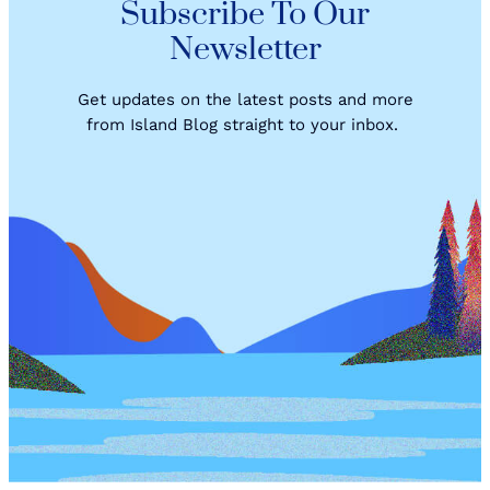
Subscribe To Our
T
m
o
a
Newsletter
t
h
o
a
Get updates on the latest posts and more
M
m
from Island Blog straight to your inbox.
a
i
c
P
a
e
u
n
g
e
l
u
a
r
a
n
T
o
t