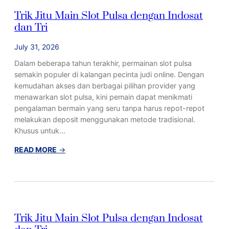
a
a
Trik Jitu Main Slot Pulsa dengan Indosat
d
p
dan Tri
i
a
F
B
July 31, 2026
a
u
v
p
Dalam beberapa tahun terakhir, permainan slot pulsa
o
a
semakin populer di kalangan pecinta judi online. Dengan
r
t
kemudahan akses dan berbagai pilihan provider yang
i
i
menawarkan slot pulsa, kini pemain dapat menikmati
t
t
pengalaman bermain yang seru tanpa harus repot-repot
d
o
melakukan deposit menggunakan metode tradisional.
i
g
Khusus untuk…
K
e
a
l
:
READ MORE
→
l
M
T
a
e
r
n
n
i
g
j
k
a
a
J
Trik Jitu Main Slot Pulsa dengan Indosat
n
d
i
P
i
t