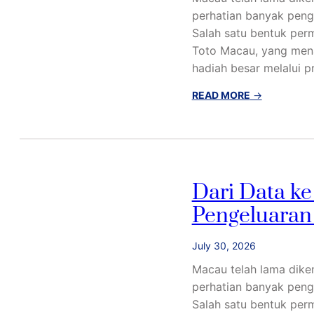
a
perhatian banyak pen
d
d
o
Salah satu bentuk perm
i
s
Toto Macau, yang men
a
a
hadiah besar melalui 
h
t
:
d
:
READ MORE
→
M
a
D
e
n
a
m
T
r
a
r
i
h
i
D
a
Dari Data k
a
m
t
Pengeluaran
i
a
P
k
e
July 30, 2026
e
n
H
Macau telah lama dike
g
a
perhatian banyak pen
e
d
l
Salah satu bentuk perm
i