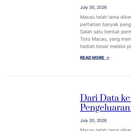
e
M
n
July 30, 2026
m
a
I
a
i
Macau telah lama dike
n
i
n
perhatian banyak pen
d
n
S
o
Salah satu bentuk perm
T
l
s
Toto Macau, yang men
o
o
a
hadiah besar melalui 
g
t
t
e
P
d
:
READ MORE
→
l
u
a
D
l
n
a
s
T
r
a
r
i
d
i
D
e
Dari Data k
a
n
t
Pengeluaran
g
a
a
k
n
July 30, 2026
e
I
H
Macau telah lama dike
n