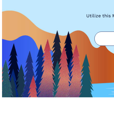
Utilize this