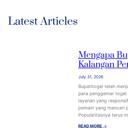
Latest Articles
Mengapa Bupa
Kalangan Pe
July 31, 2026
Bupatitogel telah menja
para penggemar togel d
layanan yang responsif
pemain yang mencari p
Popularitasnya terus 
:
READ MORE
→