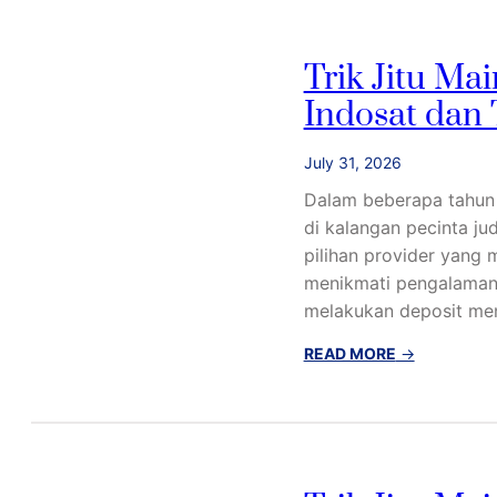
n
g
j
a
a
Trik Jitu Ma
p
d
a
Indosat dan 
i
B
F
u
a
July 31, 2026
p
v
a
Dalam beberapa tahun t
o
t
di kalangan pecinta j
r
i
i
pilihan provider yang 
t
t
menikmati pengalaman 
o
d
melakukan deposit men
g
i
e
K
:
READ MORE
→
l
a
T
M
l
r
e
a
i
n
n
k
j
g
J
a
a