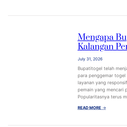
M
e
n
g
a
Mengapa Bupa
p
a
Kalangan Pe
B
u
July 31, 2026
p
a
Bupatitogel telah menja
t
para penggemar togel d
i
layanan yang responsif
t
pemain yang mencari p
o
Popularitasnya terus 
g
e
:
READ MORE
→
l
M
M
e
e
n