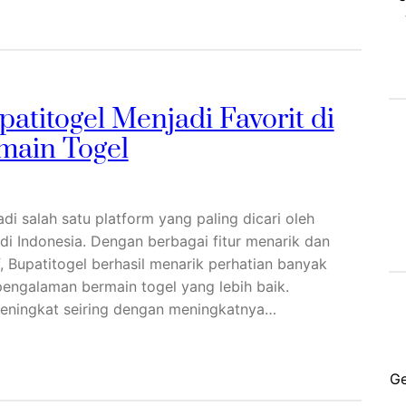
titogel Menjadi Favorit di
main Togel
di salah satu platform yang paling dicari oleh
i Indonesia. Dengan berbagai fitur menarik dan
, Bupatitogel berhasil menarik perhatian banyak
engalaman bermain togel yang lebih baik.
meningkat seiring dengan meningkatnya…
Ge