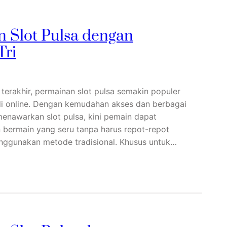
in Slot Pulsa dengan
Tri
erakhir, permainan slot pulsa semakin populer
udi online. Dengan kemudahan akses dan berbagai
menawarkan slot pulsa, kini pemain dapat
bermain yang seru tanpa harus repot-repot
ggunakan metode tradisional. Khusus untuk…