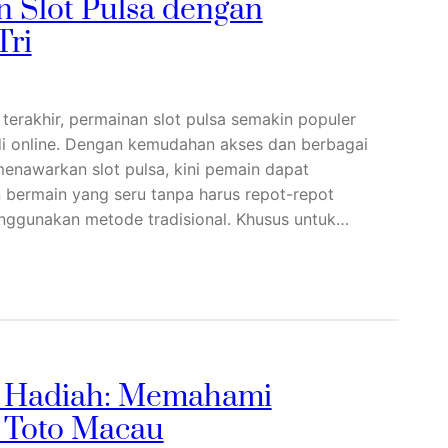
in Slot Pulsa dengan
Tri
erakhir, permainan slot pulsa semakin populer
udi online. Dengan kemudahan akses dan berbagai
menawarkan slot pulsa, kini pemain dapat
bermain yang seru tanpa harus repot-repot
ggunakan metode tradisional. Khusus untuk…
e Hadiah: Memahami
 Toto Macau