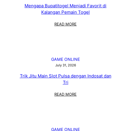
TOGEL
Mengapa Bupatitogel Menjadi Favorit di
Kalangan Pemain Togel
:
READ MORE
MENGAPA
BUPATITOGEL
MENJADI
FAVORIT
DI
KALANGAN
GAME ONLINE
PEMAIN
July 31, 2026
TOGEL
Trik Jitu Main Slot Pulsa dengan Indosat dan
Tri
:
READ MORE
TRIK
JITU
MAIN
SLOT
PULSA
DENGAN
GAME ONLINE