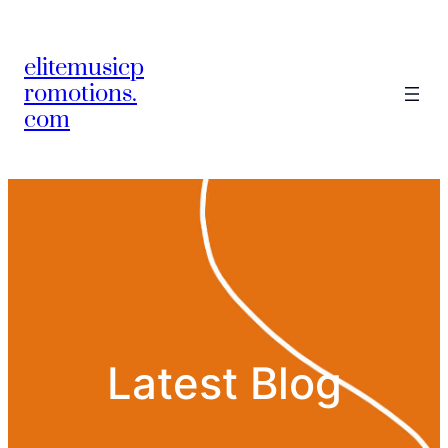
Skip
to
elitemusicp
content
romotions.
com
Latest Blog