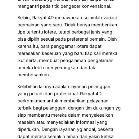
mengantri pada titik pengecer konvensional.
Selain, Rakyat 4D menawarkan sejumlah variasi
permainan yang seru. Tidak hanya memberikan
tipe tertentu lotere, tetapi berbagai jenis yang
bisa dipilih sesuai pada preferensi pemain. Oleh
karena itu, para penggemar lotere dapat
merasakan keseruan yang baru tiap kali mereka
ikut serta, membuat pengalaman pengalaman
mereka lebih menyenangkan dan tak
membosankan.
Kelebihan lainnya adalah layanan pelanggan
yang pribadi dan profesional. Rakyat 4D
berkomitmen untuk memberikan pelayanan
terbaik bagi pelanggan, dengan tim dukungan yg
siap membantu mereka dalam menyelesaikan
masalah atau menyediakan informasi yang
diperlukan. Dengan layanan yg andal, peserta
dapat merasa semakin aman dan yakin ketika