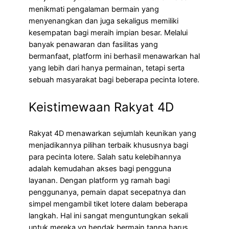
menikmati pengalaman bermain yang
menyenangkan dan juga sekaligus memiliki
kesempatan bagi meraih impian besar. Melalui
banyak penawaran dan fasilitas yang
bermanfaat, platform ini berhasil menawarkan hal
yang lebih dari hanya permainan, tetapi serta
sebuah masyarakat bagi beberapa pecinta lotere.
Keistimewaan Rakyat 4D
Rakyat 4D menawarkan sejumlah keunikan yang
menjadikannya pilihan terbaik khususnya bagi
para pecinta lotere. Salah satu kelebihannya
adalah kemudahan akses bagi pengguna
layanan. Dengan platform yg ramah bagi
penggunanya, pemain dapat secepatnya dan
simpel mengambil tiket lotere dalam beberapa
langkah. Hal ini sangat menguntungkan sekali
untuk mereka yg hendak bermain tanpa harus