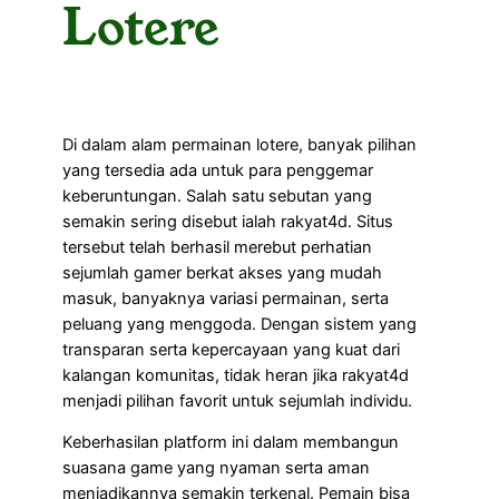
Lotere
Di dalam alam permainan lotere, banyak pilihan
yang tersedia ada untuk para penggemar
keberuntungan. Salah satu sebutan yang
semakin sering disebut ialah rakyat4d. Situs
tersebut telah berhasil merebut perhatian
sejumlah gamer berkat akses yang mudah
masuk, banyaknya variasi permainan, serta
peluang yang menggoda. Dengan sistem yang
transparan serta kepercayaan yang kuat dari
kalangan komunitas, tidak heran jika rakyat4d
menjadi pilihan favorit untuk sejumlah individu.
Keberhasilan platform ini dalam membangun
suasana game yang nyaman serta aman
menjadikannya semakin terkenal. Pemain bisa