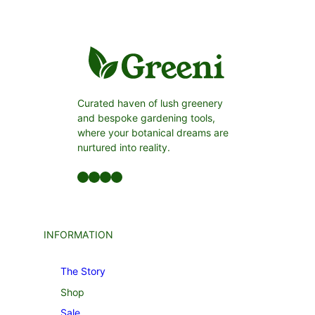
Curated haven of lush greenery
and bespoke gardening tools,
where your botanical dreams are
nurtured into reality.
Facebook
LinkedIn
Twitter
YouTube
INFORMATION
The Story
Shop
Sale